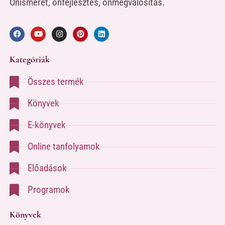
Önismeret, önfejlesztés, önmegvalósítás.
Kategóriák
Összes termék
Könyvek
E-könyvek
Online tanfolyamok
Előadások
Programok
Könyvek