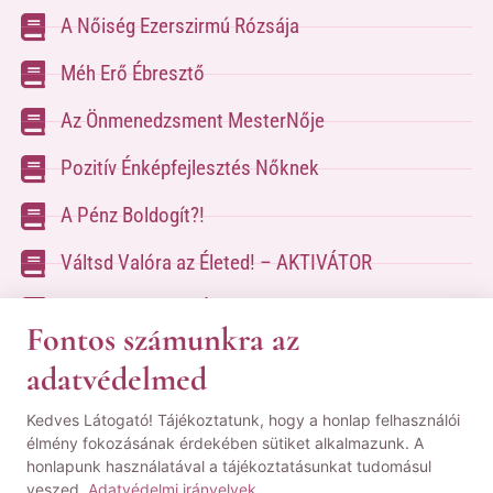
A Nőiség Ezerszirmú Rózsája
Méh Erő Ébresztő
Az Önmenedzsment MesterNője
Pozitív Énképfejlesztés Nőknek
A Pénz Boldogít?!
Váltsd Valóra az Életed! – AKTIVÁTOR
Váltsd Valóra az Életed!
Fontos számunkra az
adatvédelmed
A kapcsolatfelvételhez kérlek tölsd ki az űrlapot
Kedves Látogató! Tájékoztatunk, hogy a honlap felhasználói
a
Kapcsolat oldalon
élmény fokozásának érdekében sütiket alkalmazunk. A
honlapunk használatával a tájékoztatásunkat tudomásul
© Minden jog fenntartva! | Pozsgai Nikoletta Tudástára.
veszed.
Adatvédelmi irányelvek