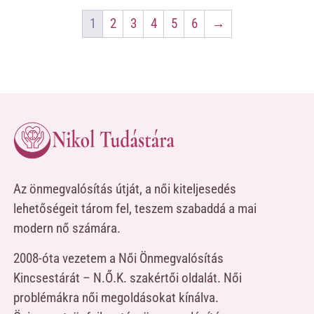
1
2
3
4
5
6
→
Az önmegvalósítás útját, a női kiteljesedés
lehetőségeit tárom fel, teszem szabaddá a mai
modern nő számára.
2008-óta vezetem a Női Önmegvalósítás
Kincsestárát – N.Ő.K. szakértői oldalát. Női
problémákra női megoldásokat kínálva.