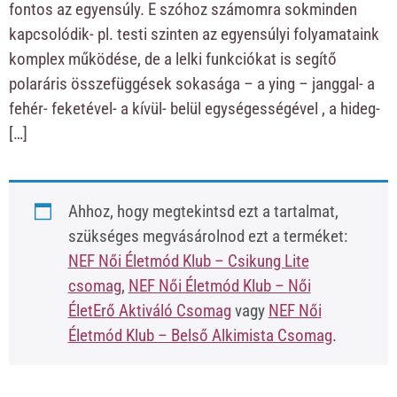
fontos az egyensúly. E szóhoz számomra sokminden
kapcsolódik- pl. testi szinten az egyensúlyi folyamataink
komplex működése, de a lelki funkciókat is segítő
polaráris összefüggések sokasága – a ying – janggal- a
fehér- feketével- a kívül- belül egységességével , a hideg-
[…]
Ahhoz, hogy megtekintsd ezt a tartalmat,
szükséges megvásárolnod ezt a terméket:
NEF Női Életmód Klub – Csikung Lite
csomag
,
NEF Női Életmód Klub – Női
ÉletErő Aktiváló Csomag
vagy
NEF Női
Életmód Klub – Belső Alkimista Csomag
.