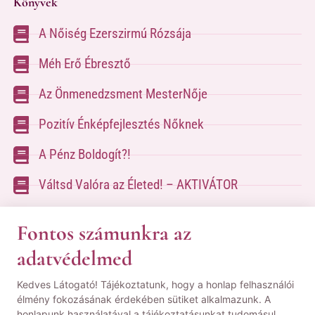
Könyvek
A Nőiség Ezerszirmú Rózsája
Méh Erő Ébresztő
Az Önmenedzsment MesterNője
Pozitív Énképfejlesztés Nőknek
A Pénz Boldogít?!
Váltsd Valóra az Életed! – AKTIVÁTOR
Váltsd Valóra az Életed!
Fontos számunkra az
adatvédelmed
A kapcsolatfelvételhez kérlek tölsd ki az űrlapot
Kedves Látogató! Tájékoztatunk, hogy a honlap felhasználói
a
Kapcsolat oldalon
élmény fokozásának érdekében sütiket alkalmazunk. A
honlapunk használatával a tájékoztatásunkat tudomásul