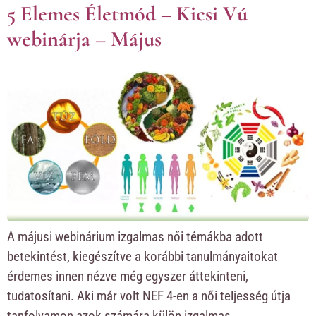
5 Elemes Életmód – Kicsi Vú
webinárja – Május
A májusi webinárium izgalmas női témákba adott
betekintést, kiegészítve a korábbi tanulmányaitokat
érdemes innen nézve még egyszer áttekinteni,
tudatosítani. Aki már volt NEF 4-en a női teljesség útja
tanfolyamon azok számára külön izgalmas