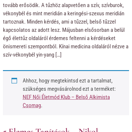
tovább erősödik. A tűzhöz alapvetően a szív, szívburok,
vékonybél és mint meridián a keringési-szexus meridián
tartoznak. Minden kérdés, ami a tűzzel, belső tűzzel
kapcsolatos az adott lesz. Májusban elsősorban a belül
égő élettűz oldaláról érdemes feltenni a kérdéseket
önismereti szempontból. Kínai medicina oldaláról nézve a
szív-vékonybél yin-yang […]
Ahhoz, hogy megtekintsd ezt a tartalmat,
szükséges megvásárolnod ezt a terméket:
NEF Női Életmód Klub – Belső Alkimista
Csomag
.
5 Elemes Tanítások – Nikol