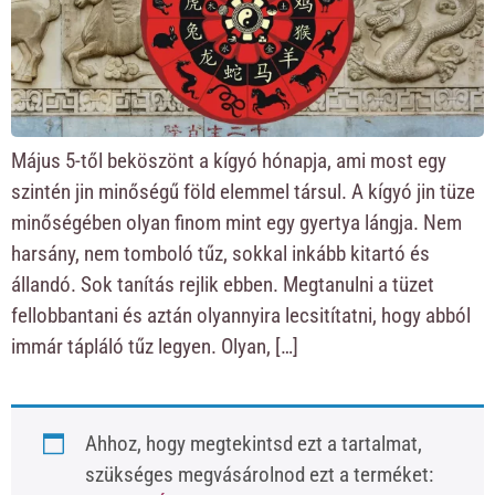
Május 5-től beköszönt a kígyó hónapja, ami most egy
szintén jin minőségű föld elemmel társul. A kígyó jin tüze
minőségében olyan finom mint egy gyertya lángja. Nem
harsány, nem tomboló tűz, sokkal inkább kitartó és
állandó. Sok tanítás rejlik ebben. Megtanulni a tüzet
fellobbantani és aztán olyannyira lecsitítatni, hogy abból
immár tápláló tűz legyen. Olyan, […]
Ahhoz, hogy megtekintsd ezt a tartalmat,
szükséges megvásárolnod ezt a terméket: