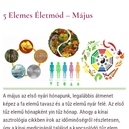
5 Elemes Életmód – Május
A május az első nyári hónapunk, legalábbis átmenet
képez a fa elemű tavasz és a tűz elemű nyár felé. Az első
tűz elemű hónapként yin tűz hónap. Ahogy a kínai
asztrológia cikkben írok az időminőségről részletesen,
úgy a kínai medicinánál találod a kapcsolódó tűz elem