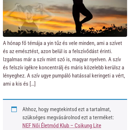
A hónap fő témája a yin tűz és vele minden, ami a szívet
és az emésztést, azon belül is a felszívődást érinti.
Izgalmas már a szív mint szó is, magyar nyelven. A szív
és felszív igékre koncentrálj és máris közelebb kerülsz a
lényeghez. A szív ugye pumpáló hatással keringeti a vért,
ami a kis és […]
Ahhoz, hogy megtekintsd ezt a tartalmat,
szükséges megvásárolnod ezt a terméket:
NEF Női Életmód Klub – Csikung Lite