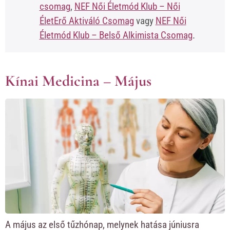
csomag
,
NEF Női Életmód Klub – Női
ÉletErő Aktiváló Csomag
vagy
NEF Női
Életmód Klub – Belső Alkimista Csomag
.
Kínai Medicina – Május
A május az első tűzhónap, melynek hatása júniusra