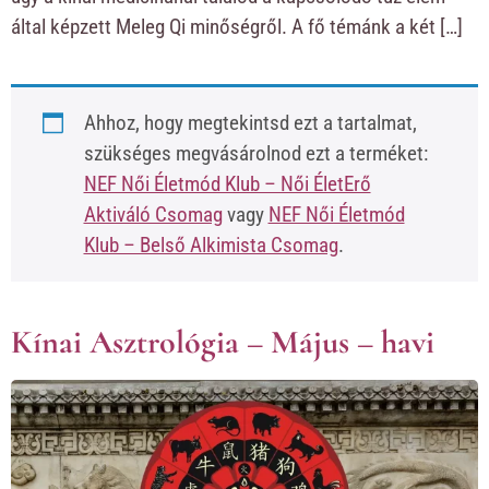
által képzett Meleg Qi minőségről. A fő témánk a két […]
Ahhoz, hogy megtekintsd ezt a tartalmat,
szükséges megvásárolnod ezt a terméket:
NEF Női Életmód Klub – Női ÉletErő
Aktiváló Csomag
vagy
NEF Női Életmód
Klub – Belső Alkimista Csomag
.
Kínai Asztrológia – Május – havi