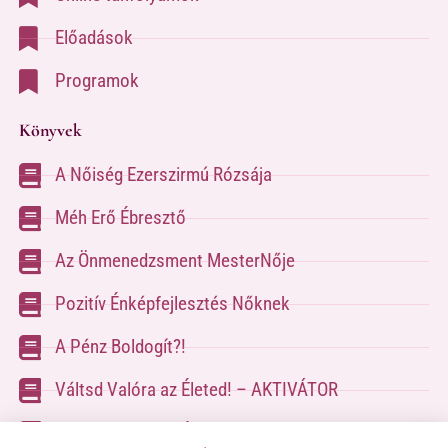
Előadások
Programok
Könyvek
A Nőiség Ezerszirmú Rózsája
Méh Erő Ébresztő
Az Önmenedzsment MesterNője
Pozitív Énképfejlesztés Nőknek
A Pénz Boldogít?!
Váltsd Valóra az Életed! – AKTIVÁTOR
Váltsd Valóra az Életed!