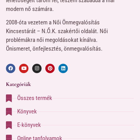
lehetőségeit tárom fel, teszem szabaddá a mai
modern nő számára.
2008-óta vezetem a Női Önmegvalósítás
Kincsestárát – N.Ő.K. szakértői oldalát. Női
problémákra női megoldásokat kínálva.
Önismeret, önfejlesztés, önmegvalósítás.
Kategóriák
Összes termék
Könyvek
E-könyvek
Online tanfolyamok