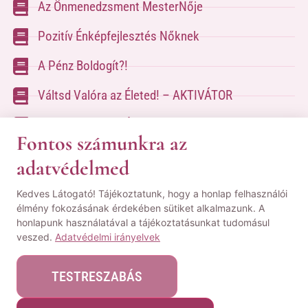
Az Önmenedzsment MesterNője
Pozitív Énképfejlesztés Nőknek
A Pénz Boldogít?!
Váltsd Valóra az Életed! – AKTIVÁTOR
Váltsd Valóra az Életed!
Fontos számunkra az
adatvédelmed
A kapcsolatfelvételhez kérlek tölsd ki az űrlapot
Kedves Látogató! Tájékoztatunk, hogy a honlap felhasználói
a
Kapcsolat oldalon
élmény fokozásának érdekében sütiket alkalmazunk. A
honlapunk használatával a tájékoztatásunkat tudomásul
© Minden jog fenntartva! | Pozsgai Nikoletta Tudástára.
veszed.
Adatvédelmi irányelvek
|
ÁSZF
|
Adatvédelmi Nyilatkozat
|
Impresszum
TESTRESZABÁS