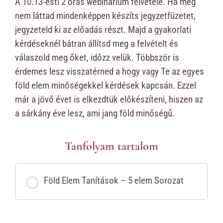
A 10.13-esti 2 órás webinárium felvétele. Ha még
nem láttad mindenképpen készíts jegyzetfüzetet,
jegyzeteld ki az előadás részt. Majd a gyakorlati
kérdéseknél bátran állítsd meg a felvételt és
válaszold meg őket, időzz velük. Többször is
érdemes lesz visszatérned a hogy vagy Te az egyes
föld elem minőségekkel kérdések kapcsán. Ezzel
már a jövő évet is elkezdtük előkészíteni, hiszen az
a sárkány éve lesz, ami jang föld minőségű.
Tanfolyam tartalom
Föld Elem Tanítások – 5 elem Sorozat