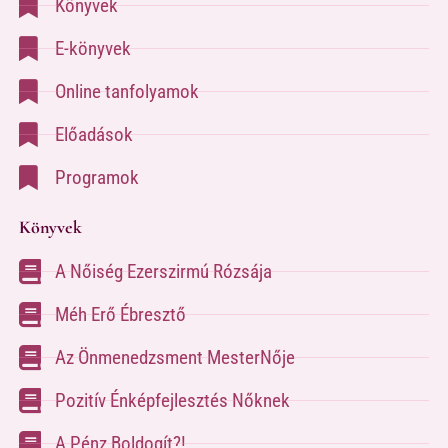
Könyvek
E-könyvek
Online tanfolyamok
Előadások
Programok
Könyvek
A Nőiség Ezerszirmú Rózsája
Méh Erő Ébresztő
Az Önmenedzsment MesterNője
Pozitív Énképfejlesztés Nőknek
A Pénz Boldogít?!