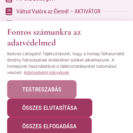
Váltsd Valóra az Életed! – AKTIVÁTOR
Váltsd Valóra az Életed!
Fontos számunkra az
adatvédelmed
A kapcsolatfelvételhez kérlek tölsd ki az űrlapot
Kedves Látogató! Tájékoztatunk, hogy a honlap felhasználói
a
Kapcsolat oldalon
élmény fokozásának érdekében sütiket alkalmazunk. A
honlapunk használatával a tájékoztatásunkat tudomásul
© Minden jog fenntartva! | Pozsgai Nikoletta Tudástára.
veszed.
Adatvédelmi irányelvek
|
ÁSZF
|
Adatvédelmi Nyilatkozat
|
Impresszum
TESTRESZABÁS
ÖSSZES ELUTASÍTÁSA
Webshopot készítette:
WeblapMentor
ÖSSZES ELFOGADÁSA