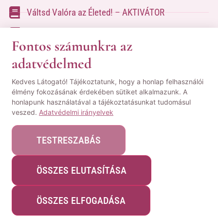
Váltsd Valóra az Életed! – AKTIVÁTOR
Váltsd Valóra az Életed!
Fontos számunkra az
adatvédelmed
A kapcsolatfelvételhez kérlek tölsd ki az űrlapot
Kedves Látogató! Tájékoztatunk, hogy a honlap felhasználói
a
Kapcsolat oldalon
élmény fokozásának érdekében sütiket alkalmazunk. A
honlapunk használatával a tájékoztatásunkat tudomásul
© Minden jog fenntartva! | Pozsgai Nikoletta Tudástára.
veszed.
Adatvédelmi irányelvek
|
ÁSZF
|
Adatvédelmi Nyilatkozat
|
Impresszum
TESTRESZABÁS
ÖSSZES ELUTASÍTÁSA
Webshopot készítette:
WeblapMentor
ÖSSZES ELFOGADÁSA