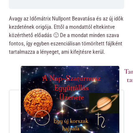
Avagy az Időmátrix Nullpont Beavatása és az új idők
kezdetének origója. Ettől a mondattól eltekintve
közérthető előadás 🙂 De a mondat minden szava
fontos, így egyben eszenciálisan tömörített fájlként
tartalmazza a lényeget, ami kifejtésre kerül.
Ta
ta