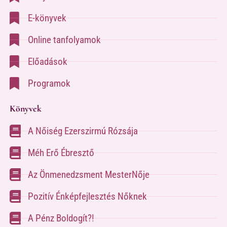
E-könyvek
Online tanfolyamok
Előadások
Programok
Könyvek
A Nőiség Ezerszirmú Rózsája
Méh Erő Ébresztő
Az Önmenedzsment MesterNője
Pozitív Énképfejlesztés Nőknek
A Pénz Boldogít?!