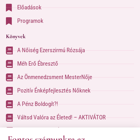
Előadások
Programok
Könyvek
A Nőiség Ezerszirmú Rózsája
Méh Erő Ébresztő
Az Önmenedzsment MesterNője
Pozitív Énképfejlesztés Nőknek
A Pénz Boldogít?!
Váltsd Valóra az Életed! – AKTIVÁTOR
Váltsd Valóra az Életed!
Fontos számunkra az