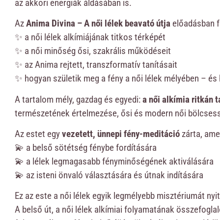
az akkori energiák áldásában is.
Az
Anima Divina – A női lélek beavató útja
előadásban f
✨ a női lélek alkímiájának titkos térképét
✨ a női minőség ősi, szakrális működéseit
✨ az Anima rejtett, transzformatív tanításait
✨ hogyan születik meg a fény a női lélek mélyében – és
A tartalom mély, gazdag és egyedi:
a női alkímia ritkán 
természetének értelmezése, ősi és modern női bölcse
Az estet egy
vezetett, ünnepi fény-meditáció
zárta, amel
💫 a belső sötétség fénybe fordítására
💫 a lélek legmagasabb fényminőségének aktiválására
💫 az isteni önvaló választására és útnak indítására
Ez az este a női lélek egyik legmélyebb misztériumát ny
A belső út, a női lélek alkímiai folyamatának összefogl