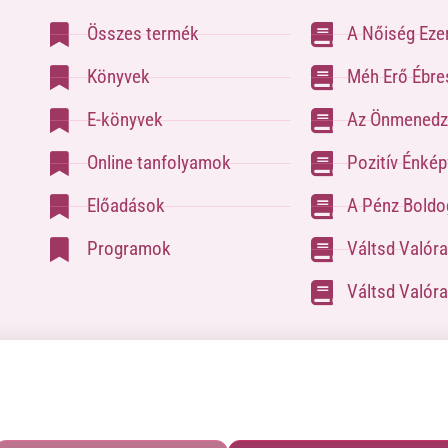
Összes termék
A Nőiség Eze
Könyvek
Méh Erő Ébre
E-könyvek
Az Önmenedz
Online tanfolyamok
Pozitív Énké
Előadások
A Pénz Boldog
Programok
Váltsd Valór
Váltsd Valóra
latfelvételhez kérlek tölsd ki az űrlapot a
Kapcsolat oldalon
| Pozsgai Nikoletta Tudástára. |
ÁSZF
|
Adatvédelmi Nyilatko