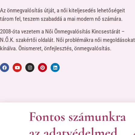
Az önmegvalósítás útját, a női kiteljesedés lehetőségeit
tárom fel, teszem szabaddá a mai modern nő számára.
2008-óta vezetem a Női Önmegvalósítás Kincsestárát –
N.Ő.K. szakértői oldalát. Női problémákra női megoldásokat
kínálva. Önismeret, önfejlesztés, önmegvalósítás.
Fontos számunkra
A kapcso
© Minden jog fenntartva! 
az adatvédelmed