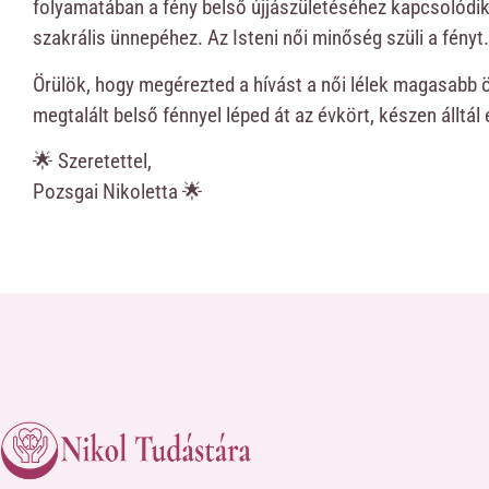
folyamatában a fény belső újjászületéséhez kapcsolódik
szakrális ünnepéhez. Az Isteni női minőség szüli a fényt.
Örülök, hogy megérezted a hívást a női lélek magasabb 
megtalált belső fénnyel léped át az évkört, készen álltál
🌟 Szeretettel,
Pozsgai Nikoletta 🌟