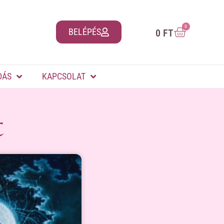
0
BELÉPÉS
0
FT
DÁS
KAPCSOLAT
t