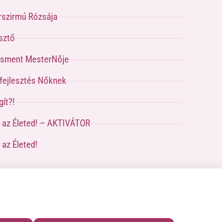
rszirmú Rózsája
sztő
sment MesterNője
pfejlesztés Nőknek
ít?!
a az Életed! – AKTIVÁTOR
 az Életed!
zat
|
Impresszum