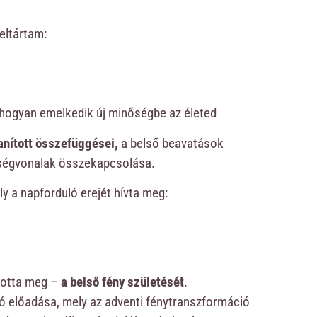
eltártam:
 hogyan emelkedik új minőségbe az életed
tanított összefüggései,
a belső beavatások
sségvonalak összekapcsolása.
y a napforduló erejét hívta meg:
itotta meg –
a belső fény születését
.
aló előadása, mely az adventi fénytranszformáció