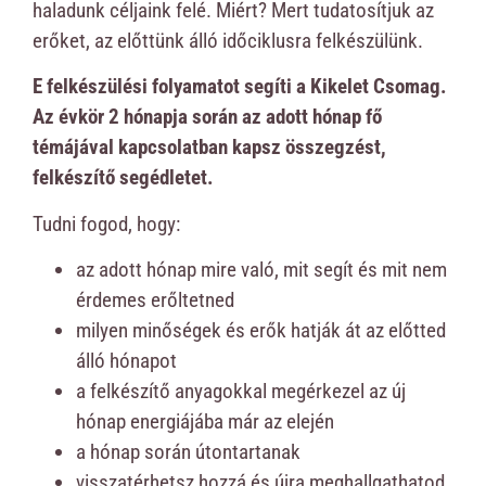
haladunk céljaink felé. Miért? Mert tudatosítjuk az
erőket, az előttünk álló időciklusra felkészülünk.
E felkészülési folyamatot segíti a Kikelet Csomag.
Az évkör 2 hónapja során az adott hónap fő
témájával kapcsolatban kapsz összegzést,
felkészítő segédletet.
Tudni fogod, hogy:
az adott hónap mire való, mit segít és mit nem
érdemes erőltetned
milyen minőségek és erők hatják át az előtted
álló hónapot
a felkészítő anyagokkal megérkezel az új
hónap energiájába már az elején
a hónap során útontartanak
visszatérhetsz hozzá és újra meghallgathatod,