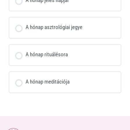
A hónap jeles napjai
A hónap asztrológiai jegye
A hónap rituálésora
A hónap meditációja