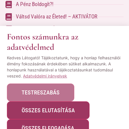
A Pénz Boldogít?!
Váltsd Valóra az Életed! – AKTIVÁTOR
Váltsd Valóra az Életed!
Fontos számunkra az
adatvédelmed
A kapcsolatfelvételhez kérlek tölsd ki az űrlapot
Kedves Látogató! Tájékoztatunk, hogy a honlap felhasználói
a
Kapcsolat oldalon
élmény fokozásának érdekében sütiket alkalmazunk. A
honlapunk használatával a tájékoztatásunkat tudomásul
© Minden jog fenntartva! | Pozsgai Nikoletta Tudástára.
veszed.
Adatvédelmi irányelvek
|
ÁSZF
|
Adatvédelmi Nyilatkozat
|
Impresszum
TESTRESZABÁS
ÖSSZES ELUTASÍTÁSA
Webshopot készítette:
WeblapMentor
ÖSSZES ELFOGADÁSA