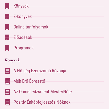
Könyvek
E-könyvek
Online tanfolyamok
Előadások
Programok
Könyvek
A Nőiség Ezerszirmú Rózsája
Méh Erő Ébresztő
Az Önmenedzsment MesterNője
Pozitív Énképfejlesztés Nőknek