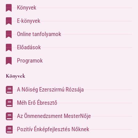
Könyvek
E-könyvek
Online tanfolyamok
Előadások
Programok
Könyvek
A Nőiség Ezerszirmú Rózsája
Méh Erő Ébresztő
Az Önmenedzsment MesterNője
Pozitív Énképfejlesztés Nőknek