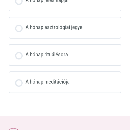
A hónap jeles napjai
A hónap asztrológiai jegye
A hónap rituálésora
A hónap meditációja