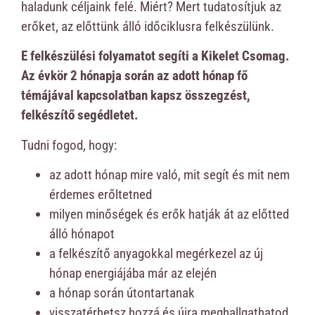
haladunk céljaink felé. Miért? Mert tudatosítjuk az
erőket, az előttünk álló időciklusra felkészülünk.
E felkészülési folyamatot segíti a Kikelet Csomag.
Az évkör 2 hónapja során az adott hónap fő
témájával kapcsolatban kapsz összegzést,
felkészítő segédletet.
Tudni fogod, hogy:
az adott hónap mire való, mit segít és mit nem
érdemes erőltetned
milyen minőségek és erők hatják át az előtted
álló hónapot
a felkészítő anyagokkal megérkezel az új
hónap energiájába már az elején
a hónap során útontartanak
visszatérhetsz hozzá és újra meghallgathatod,