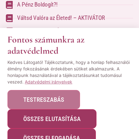
A Pénz Boldogít?!
Váltsd Valóra az Életed! – AKTIVÁTOR
Váltsd Valóra az Életed!
Fontos számunkra az
adatvédelmed
A kapcsolatfelvételhez kérlek tölsd ki az űrlapot
Kedves Látogató! Tájékoztatunk, hogy a honlap felhasználói
a
Kapcsolat oldalon
élmény fokozásának érdekében sütiket alkalmazunk. A
honlapunk használatával a tájékoztatásunkat tudomásul
© Minden jog fenntartva! | Pozsgai Nikoletta Tudástára.
veszed.
Adatvédelmi irányelvek
|
ÁSZF
|
Adatvédelmi Nyilatkozat
|
Impresszum
TESTRESZABÁS
ÖSSZES ELUTASÍTÁSA
Webshopot készítette:
WeblapMentor
ÖSSZES ELFOGADÁSA