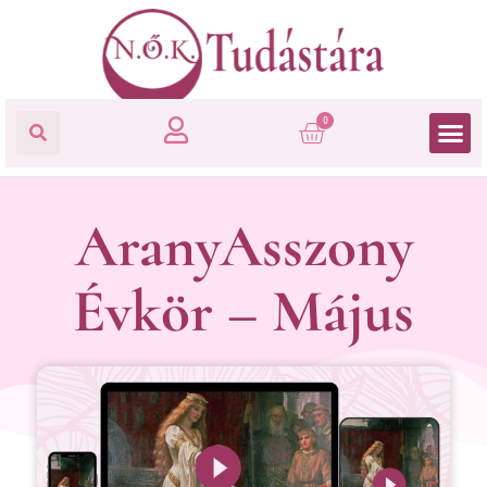
0
AranyAsszony
Évkör – Május