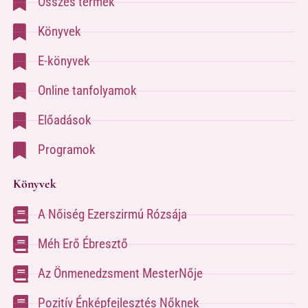
Összes termék
Könyvek
E-könyvek
Online tanfolyamok
Előadások
Programok
Könyvek
A Nőiség Ezerszirmú Rózsája
Méh Erő Ébresztő
Az Önmenedzsment MesterNője
Pozitív Énképfejlesztés Nőknek