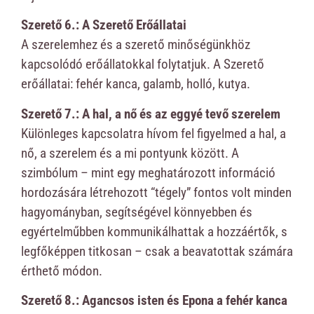
Szerető 6.: A Szerető Erőállatai
A szerelemhez és a szerető minőségünkhöz
kapcsolódó erőállatokkal folytatjuk. A Szerető
erőállatai: fehér kanca, galamb, holló, kutya.
Szerető 7.: A hal, a nő és az eggyé tevő szerelem
Különleges kapcsolatra hívom fel figyelmed a hal, a
nő, a szerelem és a mi pontyunk között. A
szimbólum – mint egy meghatározott információ
hordozására létrehozott “tégely” fontos volt minden
hagyományban, segítségével könnyebben és
egyértelműbben kommunikálhattak a hozzáértők, s
legfőképpen titkosan – csak a beavatottak számára
érthető módon.
Szerető 8.: Agancsos isten és Epona a fehér kanca