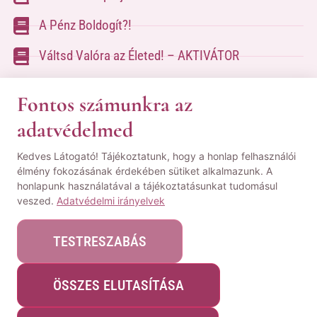
A Pénz Boldogít?!
Váltsd Valóra az Életed! – AKTIVÁTOR
Váltsd Valóra az Életed!
Fontos számunkra az
adatvédelmed
A kapcsolatfelvételhez kérlek tölsd ki az űrlapot
Kedves Látogató! Tájékoztatunk, hogy a honlap felhasználói
a
Kapcsolat oldalon
élmény fokozásának érdekében sütiket alkalmazunk. A
honlapunk használatával a tájékoztatásunkat tudomásul
© Minden jog fenntartva! | Pozsgai Nikoletta Tudástára.
veszed.
Adatvédelmi irányelvek
|
ÁSZF
|
Adatvédelmi Nyilatkozat
|
Impresszum
TESTRESZABÁS
ÖSSZES ELUTASÍTÁSA