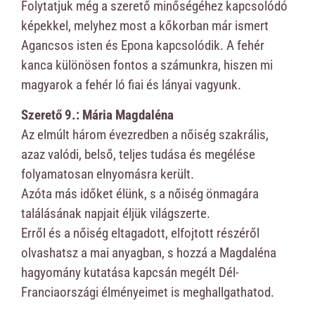
Folytatjuk még a szerető minőségéhez kapcsolódó
képekkel, melyhez most a kőkorban már ismert
Agancsos isten és Epona kapcsolódik. A fehér
kanca különösen fontos a számunkra, hiszen mi
magyarok a fehér ló fiai és lányai vagyunk.
Szerető 9.: Mária Magdaléna
Az elmúlt három évezredben a nőiség szakrális,
azaz valódi, belső, teljes tudása és megélése
folyamatosan elnyomásra került.
Azóta más időket élünk, s a nőiség önmagára
találásának napjait éljük világszerte.
Erről és a nőiség eltagadott, elfojtott részéről
olvashatsz a mai anyagban, s hozzá a Magdaléna
hagyomány kutatása kapcsán megélt Dél-
Franciaországi élményeimet is meghallgathatod.