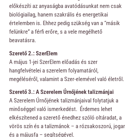
előkészíti az anyaságba avatódásunkat nem csak
biológiailag, hanem szakrális és energetikai
értelemben is. Ehhez pedig szükség van a “másik
felünkre” a férfi erőre, s a vele megélhető
beavatásra.
Szerető 2.: SzerElem
A május 1-jei SzerElem előadás és szer
hangfelvételei a szerelem folyamatáról,
megéléséről, valamint a Szer-elemével való életről.
Szerető 3.: A Szerelem Úrnőjének talizmánjai
A Szerelem Úrnőjének talizmánjaival folytatjuk a
minőséggel való ismerkedést. Érdemes lehet
elkészítened a szerető énedhez szóló oltáradat, a
vörös szín és a talizmánok – a rózsakoszorú, jogar
és a májusfa – segítségével.