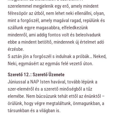
szerelemmel megjelenik egy erő, amely mindent
félresöpör az útból, nem lehet neki ellenállni, olyan,
mint a forgószél, amely magával ragad, repülünk és
szállunk egyre magasabbra, elfeledkezünk
mindenről, ami addig fontos volt és beleolvadunk
ebbe a mindent betöltő, mindennek új értelmet adó
érzésbe.
S aztán jön a forgószél s indulnak a próbák… Neked,
Neki, egymásért az egymás felé vezető úton.
Szerető 12.: Szerető Üzenete
Júniussal a NAP Isten havával, tovább lépünk a
szer-eleméről és a szerető minőségből a tűz
elemébe. Nem búcsúzunk tehát ettől az énünktől –
örülünk, hogy végre megtaláltunk, önmagunkban, a
társunkban és a világban is.