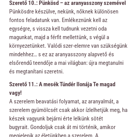
Szerető 10.: Pünkösd – az aranyasszony szemével
Pünkösdre készülve, nekünk, nőknek különösen
fontos feladatunk van. Emlékeznünk kell az
egységre, s vissza kell tudnunk vezetni oda
magunkat, majd a férfit mellettünk, s végül a
környezetünket. Valódi szer-elemre van szükségünk
mindehhez… s ez az aranyasszony alapvető és
elsőrendű teendője a mai világban: újra megtanulni
és megtanítani szeretni.
Szerető 11.: A mesék Tündér Ilonája Te magad
vagy!
A szerelem beavatási folyamat, az aranyalmát, a
szerelem gyümölcsét csak akkor ízlelhetjük meg, ha
készek vagyunk bejárni érte lelkünk sötét
bugyrait. Gondoljuk csak át mi történik, amikor
megjelenik az életünkben a szerelem. A