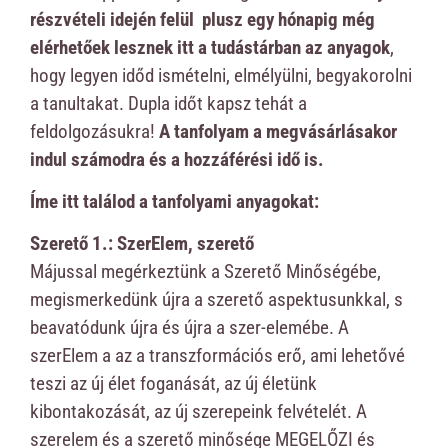
részvételi idején felül plusz egy hónapig még
elérhetőek lesznek itt a tudástárban az anyagok
,
hogy legyen időd ismételni, elmélyülni, begyakorolni
a tanultakat. Dupla időt kapsz tehát a
feldolgozásukra!
A tanfolyam a megvásárlásakor
indul számodra és a hozzáférési idő is.
Íme itt találod a tanfolyami anyagokat:
Szerető 1.: SzerElem, szerető
Májussal megérkeztünk a Szerető Minőségébe,
megismerkedünk újra a szerető aspektusunkkal, s
beavatódunk újra és újra a szer-elemébe. A
szerElem a az a transzformációs erő, ami lehetővé
teszi az új élet foganását, az új életünk
kibontakozását, az új szerepeink felvételét. A
szerelem és a szerető minősége MEGELŐZI és