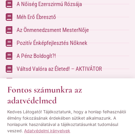
A Nőiség Ezerszirmú Rózsája
Méh Erő Ébresztő
Az Önmenedzsment MesterNője
Pozitív Énképfejlesztés Nőknek
A Pénz Boldogít?!
Váltsd Valóra az Életed! – AKTIVÁTOR
Váltsd Valóra az Életed!
Fontos számunkra az
adatvédelmed
A kapcsolatfelvételhez kérlek tölsd ki az űrlapot
Kedves Látogató! Tájékoztatunk, hogy a honlap felhasználói
a
Kapcsolat oldalon
élmény fokozásának érdekében sütiket alkalmazunk. A
honlapunk használatával a tájékoztatásunkat tudomásul
© Minden jog fenntartva! | Pozsgai Nikoletta Tudástára.
veszed.
Adatvédelmi irányelvek
|
ÁSZF
|
Adatvédelmi Nyilatkozat
|
Impresszum