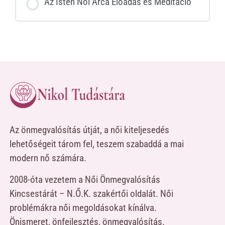
Az Isten Női Arca Előadás és Meditáció
Az önmegvalósítás útját, a női kiteljesedés
lehetőségeit tárom fel, teszem szabaddá a mai
modern nő számára.
2008-óta vezetem a Női Önmegvalósítás
Kincsestárát – N.Ő.K. szakértői oldalát. Női
problémákra női megoldásokat kínálva.
Önismeret, önfejlesztés, önmegvalósítás.