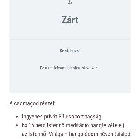
Ár
Zárt
Kezdj hozzá
Ez a tanfolyam jelenleg zárva van
A csomagod részei:
Ingyenes privát FB csoport tagság
6x 15 perc Istennő meditáció hangfelvétele (
az Istennői Világa – hangolódom néven találod