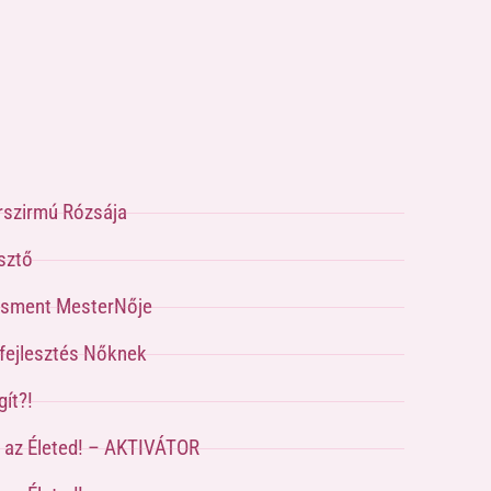
rszirmú Rózsája
sztő
sment MesterNője
pfejlesztés Nőknek
ít?!
a az Életed! – AKTIVÁTOR