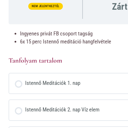
Zárt
NEM JELENTKEZTÉL
Ingyenes privát FB csoport tagság
6x 15 perc Istennő meditáció hangfelvétele
Tanfolyam tartalom
Istennő Meditációk 1. nap
Istennő Meditációk 2. nap Víz elem