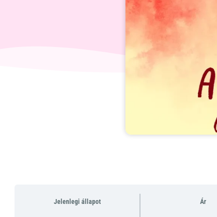
Jelenlegi állapot
Ár