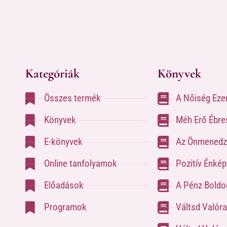
Kategóriák
Könyvek
Összes termék
A Nőiség Eze
Könyvek
Méh Erő Ébre
E-könyvek
Az Önmenedz
Online tanfolyamok
Pozitív Énké
Előadások
A Pénz Boldog
Programok
Váltsd Valór