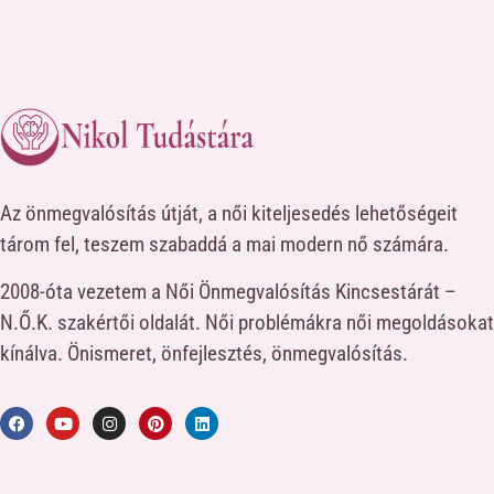
Az önmegvalósítás útját, a női kiteljesedés lehetőségeit
tárom fel, teszem szabaddá a mai modern nő számára.
2008-óta vezetem a Női Önmegvalósítás Kincsestárát –
N.Ő.K. szakértői oldalát. Női problémákra női megoldásokat
kínálva. Önismeret, önfejlesztés, önmegvalósítás.