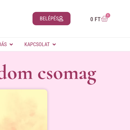
0
BELÉPÉS
0
FT
DÁS
KAPCSOLAT
ódom csomag