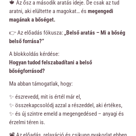
🍁 Az ősz a második aratás ideje. De csak az tud
aratni, aki elültette a magokat… és
megengedi
magának a bőséget.
👉 Az előadás fókusza:
„Belső aratás – Mi a bőség
belső forrása?”
A blokkoldás kérdése:
Hogyan tudod felszabadítani a belső
bőségforrásod?
Ma abban támogatlak, hogy:
✨ észrevedd, mit is értél már el,
✨ összekapcsolódj azzal a részeddel, aki értékes,
✨ és új szintre emeld a megengedésed – anyagi és
érzelmi téren is.
📽️ Az előadás, relaxáció és csikung gyakorlat ebben