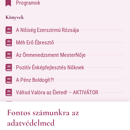
Programok
Könyvek
A Nőiség Ezerszirmú Rózsája
Méh Erő Ébresztő
Az Önmenedzsment MesterNője
Pozitív Énképfejlesztés Nőknek
A Pénz Boldogít?!
Váltsd Valóra az Életed! – AKTIVÁTOR
Váltsd Valóra az Életed!
Fontos számunkra az
adatvédelmed
A kapcsolatfelvételhez kérlek tölsd ki az űrlapot