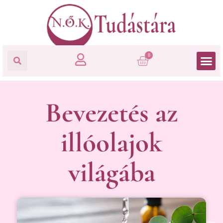
0
Bevezetés az
illóolajok
világába