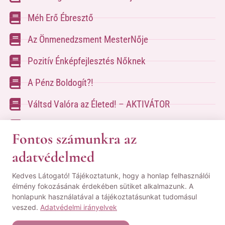
Méh Erő Ébresztő
Az Önmenedzsment MesterNője
Pozitív Énképfejlesztés Nőknek
A Pénz Boldogít?!
Váltsd Valóra az Életed! – AKTIVÁTOR
Váltsd Valóra az Életed!
Fontos számunkra az
adatvédelmed
A kapcsolatfelvételhez kérlek tölsd ki az űrlapot
Kedves Látogató! Tájékoztatunk, hogy a honlap felhasználói
a
Kapcsolat oldalon
élmény fokozásának érdekében sütiket alkalmazunk. A
honlapunk használatával a tájékoztatásunkat tudomásul
© Minden jog fenntartva! | Pozsgai Nikoletta Tudástára.
veszed.
Adatvédelmi irányelvek
|
ÁSZF
|
Adatvédelmi Nyilatkozat
|
Impresszum