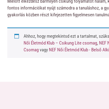
Mielőtt elkezdesz bármilyen csikung folyamatot nálam, 
fontos információkat nyújt számodra a tanuláshoz, a gya
gyakorlás közben részt kifejezetten figyelmesen tanulm
Ahhoz, hogy megtekintsd ezt a tartalmat, szü
Női Életmód Klub – Csikung Lite csomag
,
NEF N
Csomag
vagy
NEF Női Életmód Klub - Belső Al