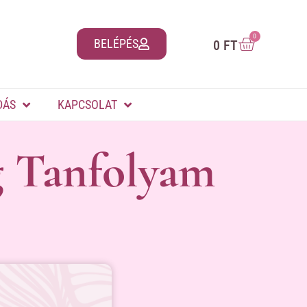
0
BELÉPÉS
0
FT
DÁS
KAPCSOLAT
g Tanfolyam