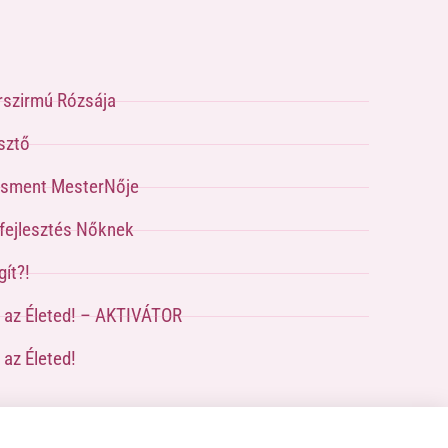
rszirmú Rózsája
sztő
sment MesterNője
pfejlesztés Nőknek
ít?!
a az Életed! – AKTIVÁTOR
 az Életed!