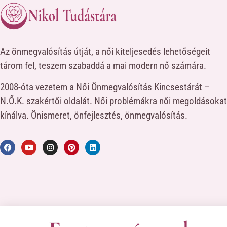
Az önmegvalósítás útját, a női kiteljesedés lehetőségeit
tárom fel, teszem szabaddá a mai modern nő számára.
2008-óta vezetem a Női Önmegvalósítás Kincsestárát –
N.Ő.K. szakértői oldalát. Női problémákra női megoldásokat
kínálva. Önismeret, önfejlesztés, önmegvalósítás.
A kapcso