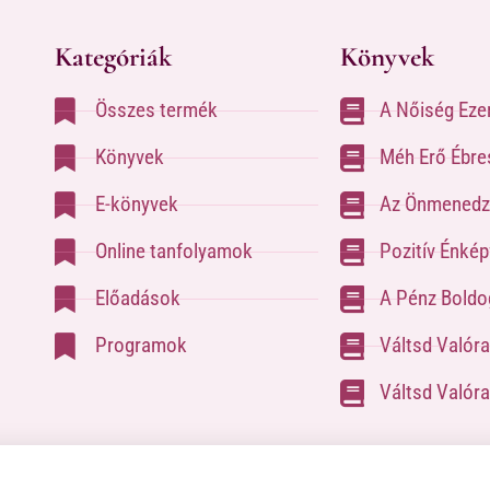
Kategóriák
Könyvek
Összes termék
A Nőiség Eze
Könyvek
Méh Erő Ébre
E-könyvek
Az Önmenedz
Online tanfolyamok
Pozitív Énké
Előadások
A Pénz Boldog
Programok
Váltsd Valór
Váltsd Valóra
latfelvételhez kérlek tölsd ki az űrlapot a
Kapcsolat oldalon