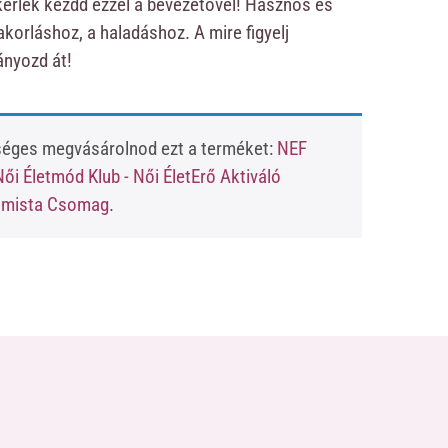
kérlek kezdd ezzel a bevezetővel! Hasznos és
korláshoz, a haladáshoz. A mire figyelj
ányozd át!
kséges megvásárolnod ezt a terméket:
NEF
ői Életmód Klub - Női ÉletErő Aktiváló
kimista Csomag
.