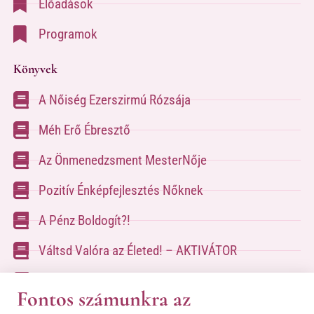
Előadások
Programok
Könyvek
A Nőiség Ezerszirmú Rózsája
Méh Erő Ébresztő
Az Önmenedzsment MesterNője
Pozitív Énképfejlesztés Nőknek
A Pénz Boldogít?!
Váltsd Valóra az Életed! – AKTIVÁTOR
Váltsd Valóra az Életed!
Fontos számunkra az