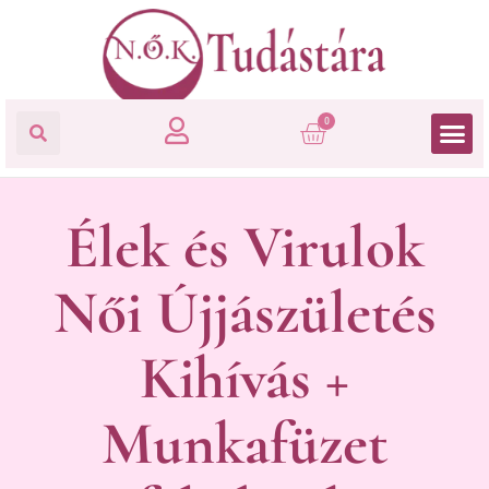
0
Élek és Virulok
Női Újjászületés
Kihívás +
Munkafüzet