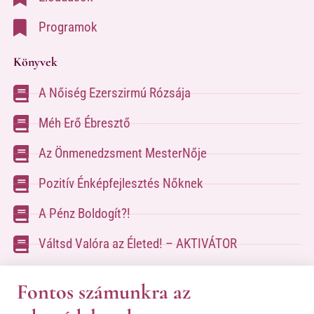
Programok
Könyvek
A Nőiség Ezerszirmú Rózsája
Méh Erő Ébresztő
Az Önmenedzsment MesterNője
Pozitív Énképfejlesztés Nőknek
A Pénz Boldogít?!
Váltsd Valóra az Életed! – AKTIVÁTOR
Váltsd Valóra az Életed!
Fontos számunkra az