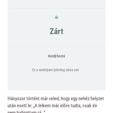
Ár
Zárt
Kezdj hozzá
Ez a tanfolyam jelenleg zárva van
Hányszor történt már veled, hogy egy nehéz helyzet
után esett le: „A lelkem már előre tudta, csak én
nem hallgattam rá…”