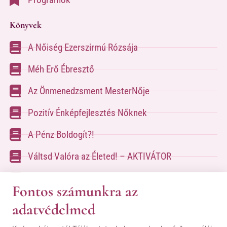
Könyvek
A Nőiség Ezerszirmú Rózsája
Méh Erő Ébresztő
Az Önmenedzsment MesterNője
Pozitív Énképfejlesztés Nőknek
A Pénz Boldogít?!
Váltsd Valóra az Életed! – AKTIVÁTOR
Váltsd Valóra az Életed!
Fontos számunkra az
adatvédelmed
A kapcsolatfelvételhez kérlek tölsd ki az űrlapot