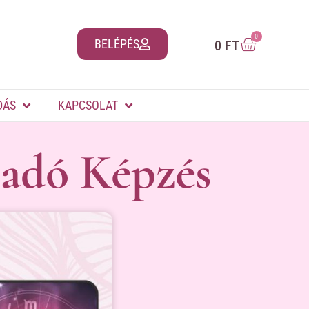
0
BELÉPÉS
0
FT
DÁS
KAPCSOLAT
adó Képzés