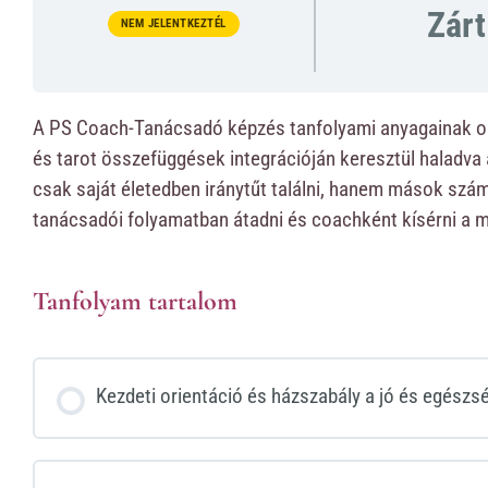
Zárt
NEM JELENTKEZTÉL
A PS Coach-Tanácsadó képzés tanfolyami anyagainak olda
és tarot összefüggések integrációján keresztül haladva
csak saját életedben iránytűt találni, hanem mások szá
tanácsadói folyamatban átadni és coachként kísérni a 
Tanfolyam tartalom
Kezdeti orientáció és házszabály a jó és egész