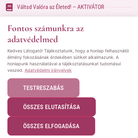
Váltsd Valóra az Életed! – AKTIVÁTOR
Váltsd Valóra az Életed!
Fontos számunkra az
adatvédelmed
A kapcsolatfelvételhez kérlek tölsd ki az űrlapot
Kedves Látogató! Tájékoztatunk, hogy a honlap felhasználói
a
Kapcsolat oldalon
élmény fokozásának érdekében sütiket alkalmazunk. A
honlapunk használatával a tájékoztatásunkat tudomásul
© Minden jog fenntartva! | Pozsgai Nikoletta Tudástára.
veszed.
Adatvédelmi irányelvek
|
ÁSZF
|
Adatvédelmi Nyilatkozat
|
Impresszum
TESTRESZABÁS
ÖSSZES ELUTASÍTÁSA
Webshopot készítette:
WeblapMentor
ÖSSZES ELFOGADÁSA