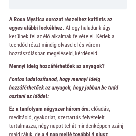
A Rosa Mystica sorozat részeihez kattints az
egyes alábbi leckékhez.
Ahogy haladunk úgy
kerülnek fel az élő alkalmak felvételei. Kérlek a
teendőd részt mindig olvasd el és várom
hozzászólásban megéléseid, kérdéseid.
Mennyi ideig hozzáférhetőek az anyagok?
Fontos tudatosítanod, hogy mennyi ideig
hozzáférhetőek az anyagok, hogy jobban be tudd
osztani az idődet:
Ez a tanfolyam négyszer három óra
: előadás,
meditáció, gyakorlat, szertartás felvételeit
tartalmazza, négy napot tehát mindenképpen szánj
majd rájuk, d
e a 4 nap mellé további 4 plusz