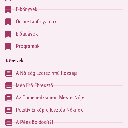
E-könyvek
Online tanfolyamok
Előadások
Programok
Könyvek
A Nőiség Ezerszirmú Rózsája
Méh Erő Ébresztő
Az Önmenedzsment MesterNője
Pozitív Énképfejlesztés Nőknek
A Pénz Boldogít?!