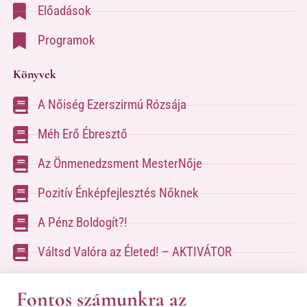
Előadások
Programok
Könyvek
A Nőiség Ezerszirmú Rózsája
Méh Erő Ébresztő
Az Önmenedzsment MesterNője
Pozitív Énképfejlesztés Nőknek
A Pénz Boldogít?!
Váltsd Valóra az Életed! – AKTIVÁTOR
Váltsd Valóra az Életed!
Fontos számunkra az