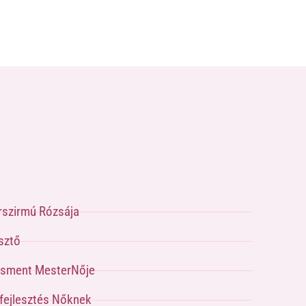
rszirmú Rózsája
sztő
sment MesterNője
pfejlesztés Nőknek