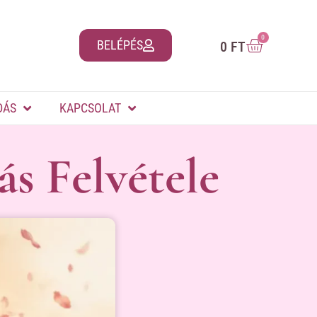
0
BELÉPÉS
0
FT
DÁS
KAPCSOLAT
ás Felvétele