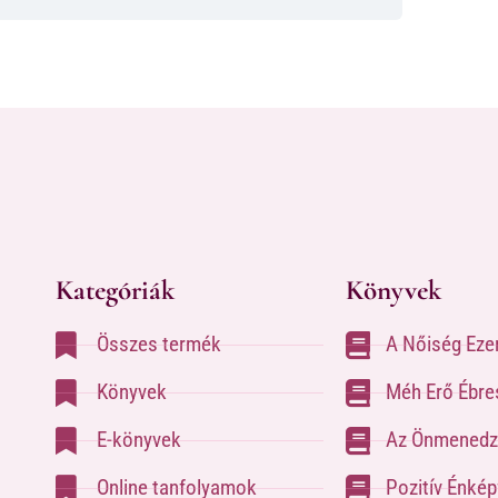
Kategóriák
Könyvek
Összes termék
A Nőiség Eze
Könyvek
Méh Erő Ébre
E-könyvek
Az Önmenedz
Online tanfolyamok
Pozitív Énké