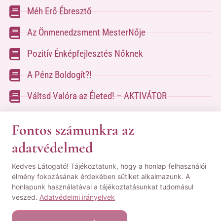
Méh Erő Ébresztő
Az Önmenedzsment MesterNője
Pozitív Énképfejlesztés Nőknek
A Pénz Boldogít?!
Váltsd Valóra az Életed! – AKTIVÁTOR
Váltsd Valóra az Életed!
Fontos számunkra az
adatvédelmed
A kapcsolatfelvételhez kérlek tölsd ki az űrlapot
Kedves Látogató! Tájékoztatunk, hogy a honlap felhasználói
a
Kapcsolat oldalon
élmény fokozásának érdekében sütiket alkalmazunk. A
honlapunk használatával a tájékoztatásunkat tudomásul
© Minden jog fenntartva! | Pozsgai Nikoletta Tudástára.
veszed.
Adatvédelmi irányelvek
|
ÁSZF
|
Adatvédelmi Nyilatkozat
|
Impresszum