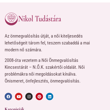
Az önmegvalósítás útját, a női kiteljesedés
lehetőségeit tárom fel, teszem szabaddá a mai
modern nő számára.
2008-óta vezetem a Női Önmegvalósítás
Kincsestárát – N.Ő.K. szakértői oldalát. Női
problémákra női megoldásokat kínálva.
Önismeret, önfejlesztés, önmegvalósítás.
Kategóriák