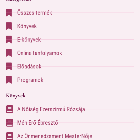
Összes termék
Könyvek
E-könyvek
Online tanfolyamok
Előadások
Programok
Könyvek
A Nőiség Ezerszirmú Rózsája
Méh Erő Ébresztő
Az Önmenedzsment MesterNője