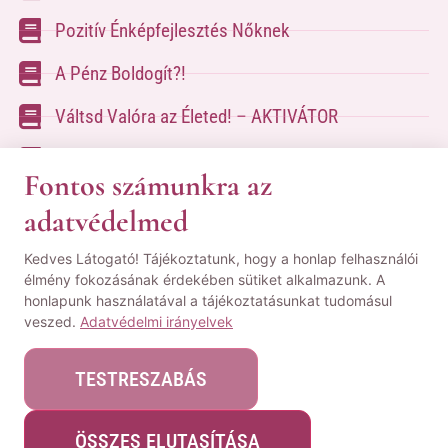
Pozitív Énképfejlesztés Nőknek
A Pénz Boldogít?!
Váltsd Valóra az Életed! – AKTIVÁTOR
Váltsd Valóra az Életed!
Fontos számunkra az
adatvédelmed
A kapcsolatfelvételhez kérlek tölsd ki az űrlapot
Kedves Látogató! Tájékoztatunk, hogy a honlap felhasználói
a
Kapcsolat oldalon
élmény fokozásának érdekében sütiket alkalmazunk. A
honlapunk használatával a tájékoztatásunkat tudomásul
© Minden jog fenntartva! | Pozsgai Nikoletta Tudástára.
veszed.
Adatvédelmi irányelvek
|
ÁSZF
|
Adatvédelmi Nyilatkozat
|
Impresszum
TESTRESZABÁS
ÖSSZES ELUTASÍTÁSA