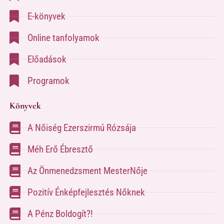
E-könyvek
Online tanfolyamok
Előadások
Programok
Könyvek
A Nőiség Ezerszirmú Rózsája
Méh Erő Ébresztő
Az Önmenedzsment MesterNője
Pozitív Énképfejlesztés Nőknek
A Pénz Boldogít?!