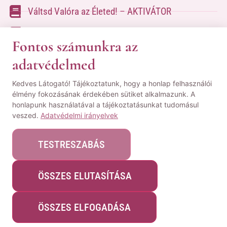
Váltsd Valóra az Életed! – AKTIVÁTOR
Váltsd Valóra az Életed!
Fontos számunkra az
adatvédelmed
A kapcsolatfelvételhez kérlek tölsd ki az űrlapot
Kedves Látogató! Tájékoztatunk, hogy a honlap felhasználói
a
Kapcsolat oldalon
élmény fokozásának érdekében sütiket alkalmazunk. A
honlapunk használatával a tájékoztatásunkat tudomásul
© Minden jog fenntartva! | Pozsgai Nikoletta Tudástára.
veszed.
Adatvédelmi irányelvek
|
ÁSZF
|
Adatvédelmi Nyilatkozat
|
Impresszum
TESTRESZABÁS
ÖSSZES ELUTASÍTÁSA
Webshopot készítette:
WeblapMentor
ÖSSZES ELFOGADÁSA