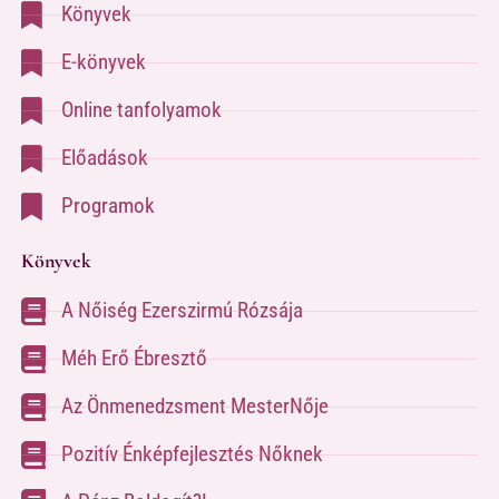
Könyvek
E-könyvek
Online tanfolyamok
Előadások
Programok
Könyvek
A Nőiség Ezerszirmú Rózsája
Méh Erő Ébresztő
Az Önmenedzsment MesterNője
Pozitív Énképfejlesztés Nőknek