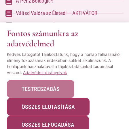
A Pénz Boldogít?!
Váltsd Valóra az Életed! – AKTIVÁTOR
Váltsd Valóra az Életed!
Fontos számunkra az
adatvédelmed
A kapcsolatfelvételhez kérlek tölsd ki az űrlapot
Kedves Látogató! Tájékoztatunk, hogy a honlap felhasználói
a
Kapcsolat oldalon
élmény fokozásának érdekében sütiket alkalmazunk. A
honlapunk használatával a tájékoztatásunkat tudomásul
© Minden jog fenntartva! | Pozsgai Nikoletta Tudástára.
veszed.
Adatvédelmi irányelvek
|
ÁSZF
|
Adatvédelmi Nyilatkozat
|
Impresszum
TESTRESZABÁS
ÖSSZES ELUTASÍTÁSA
Webshopot készítette:
WeblapMentor
ÖSSZES ELFOGADÁSA