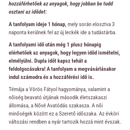
hozzáférhetőek az anyagok, hogy jobban be tudd
osztani az idődet:
A tanfolyam ideje 1 hónap,
mely során elosztva 3
naponta kerülnek fel az új leckék ide a tudástárba.
A tanfolyami idő után még 1 plusz hónapig
elérhetőek az anyagok, hogy legyen időd ismételni,
elmélyülni. Dupla időt kapsz tehát a
feldolgozásukra! A tanfolyam a megvásárlásakor
indul számodra és a hozzáférési idő is.
Témája a Vörös Fátyol hagyománya, valamint a
nőiség beavató útjának második életszakaszi
állomása, a Nővé Avatódás szakasza. A női
minőségek között ez a Szerető időszaka. Az évköri
változási rendben a nyár tartozik hozzá mint évszak.