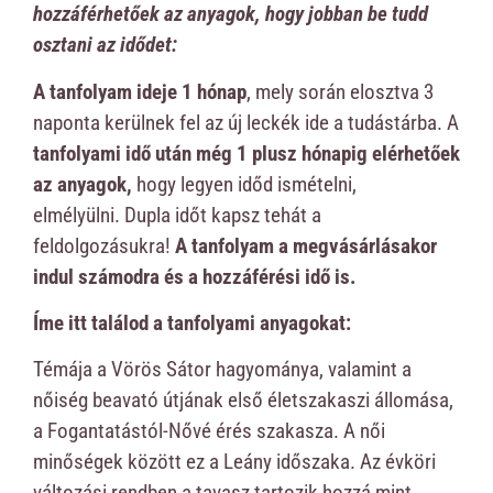
hozzáférhetőek az anyagok, hogy jobban be tudd
osztani az idődet:
A tanfolyam ideje 1 hónap
, mely során elosztva 3
naponta kerülnek fel az új leckék ide a tudástárba. A
tanfolyami idő után még 1 plusz hónapig elérhetőek
az anyagok,
hogy legyen időd ismételni,
elmélyülni. Dupla időt kapsz tehát a
feldolgozásukra!
A tanfolyam a megvásárlásakor
indul számodra és a hozzáférési idő is.
Íme itt találod a tanfolyami anyagokat:
Témája a Vörös Sátor hagyománya, valamint a
nőiség beavató útjának első életszakaszi állomása,
a Fogantatástól-Nővé érés szakasza. A női
minőségek között ez a Leány időszaka. Az évköri
változási rendben a tavasz tartozik hozzá mint