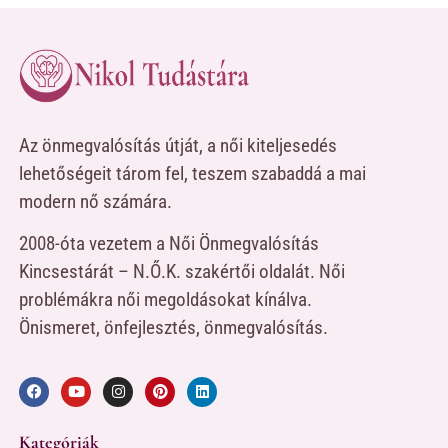
Az önmegvalósítás útját, a női kiteljesedés
lehetőségeit tárom fel, teszem szabaddá a mai
modern nő számára.
2008-óta vezetem a Női Önmegvalósítás
Kincsestárát – N.Ő.K. szakértői oldalát. Női
problémákra női megoldásokat kínálva.
Önismeret, önfejlesztés, önmegvalósítás.
Kategóriák