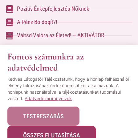
Pozitív Énképfejlesztés Nőknek
A Pénz Boldogít?!
Váltsd Valóra az Életed! – AKTIVÁTOR
Váltsd Valóra az Életed!
Fontos számunkra az
adatvédelmed
A kapcsolatfelvételhez kérlek tölsd ki az űrlapot
Kedves Látogató! Tájékoztatunk, hogy a honlap felhasználói
a
Kapcsolat oldalon
élmény fokozásának érdekében sütiket alkalmazunk. A
honlapunk használatával a tájékoztatásunkat tudomásul
© Minden jog fenntartva! | Pozsgai Nikoletta Tudástára.
veszed.
Adatvédelmi irányelvek
|
ÁSZF
|
Adatvédelmi Nyilatkozat
|
Impresszum
TESTRESZABÁS
ÖSSZES ELUTASÍTÁSA