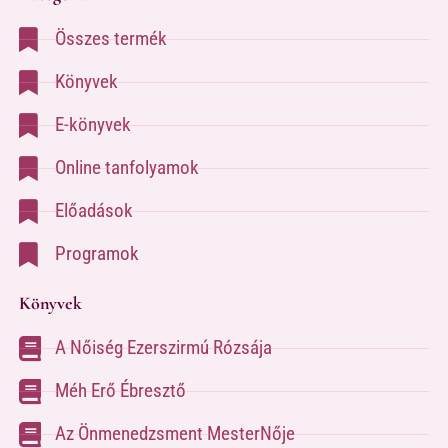
Összes termék
Könyvek
E-könyvek
Online tanfolyamok
Előadások
Programok
Könyvek
A Nőiség Ezerszirmú Rózsája
Méh Erő Ébresztő
Az Önmenedzsment MesterNője