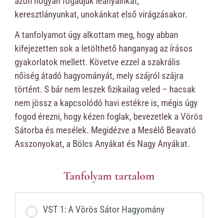
azon hogyan fogadjuk leányainkat,
keresztlányunkat, unokánkat első virágzásakor.
A tanfolyamot úgy alkottam meg, hogy abban
kifejezetten sok a letölthető hanganyag az írásos
gyakorlatok mellett. Követve ezzel a szakrális
nőiség átadó hagyományát, mely szájról szájra
történt. S bár nem leszek fizikailag veled – hacsak
nem jössz a kapcsolódó havi estékre is, mégis úgy
fogod érezni, hogy kézen foglak, bevezetlek a Vörös
Sátorba és mesélek. Megidézve a Mesélő Beavató
Asszonyokat, a Bölcs Anyákat és Nagy Anyákat.
Tanfolyam tartalom
VST 1: A Vörös Sátor Hagyomány