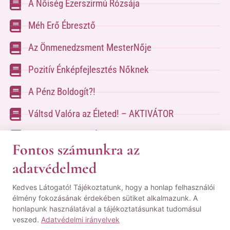
A Nőiség Ezerszirmú Rózsája
Méh Erő Ébresztő
Az Önmenedzsment MesterNője
Pozitív Énképfejlesztés Nőknek
A Pénz Boldogít?!
Váltsd Valóra az Életed! – AKTIVÁTOR
Váltsd Valóra az Életed!
Fontos számunkra az
adatvédelmed
A kapcsolatfelvételhez kérlek tölsd ki az űrlapot
Kedves Látogató! Tájékoztatunk, hogy a honlap felhasználói
a
Kapcsolat oldalon
élmény fokozásának érdekében sütiket alkalmazunk. A
honlapunk használatával a tájékoztatásunkat tudomásul
© Minden jog fenntartva! | Pozsgai Nikoletta Tudástára.
veszed.
Adatvédelmi irányelvek
|
ÁSZF
|
Adatvédelmi Nyilatkozat
|
Impresszum