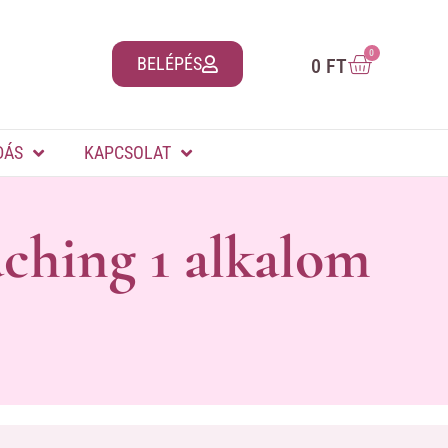
0
BELÉPÉS
0
FT
DÁS
KAPCSOLAT
ching 1 alkalom