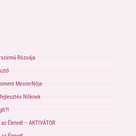
rszirmú Rózsája
sztő
sment MesterNője
pfejlesztés Nőknek
ít?!
a az Életed! – AKTIVÁTOR
 az Életed!