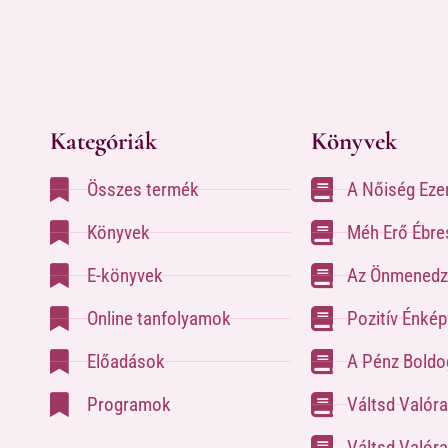
Kategóriák
Könyvek
Összes termék
A Nőiség Eze
Könyvek
Méh Erő Ébre
E-könyvek
Az Önmenedz
Online tanfolyamok
Pozitív Énké
Előadások
A Pénz Boldog
Programok
Váltsd Valór
Váltsd Valóra