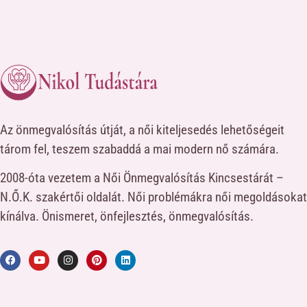
Az önmegvalósítás útját, a női kiteljesedés lehetőségeit
tárom fel, teszem szabaddá a mai modern nő számára.
2008-óta vezetem a Női Önmegvalósítás Kincsestárát –
N.Ő.K. szakértői oldalát. Női problémákra női megoldásokat
kínálva. Önismeret, önfejlesztés, önmegvalósítás.