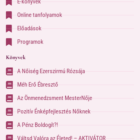
E-könyvek
Online tanfolyamok
Előadások
Programok
Könyvek
A Nőiség Ezerszirmú Rózsája
Méh Erő Ébresztő
Az Önmenedzsment MesterNője
Pozitív Énképfejlesztés Nőknek
A Pénz Boldogít?!
Váltsd Valóra az Életed! – AKTIVÁTOR