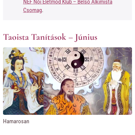
NEF Női Életmód Klub – Belső Alkimista
Csomag
.
Taoista Tanítások – Június
Hamarosan