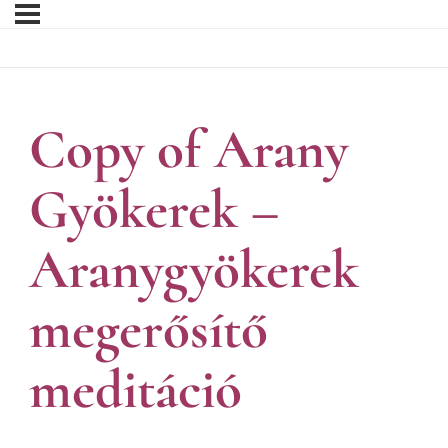
Copy of Arany
Gyökerek –
Aranygyökerek
megerősítő
meditáció