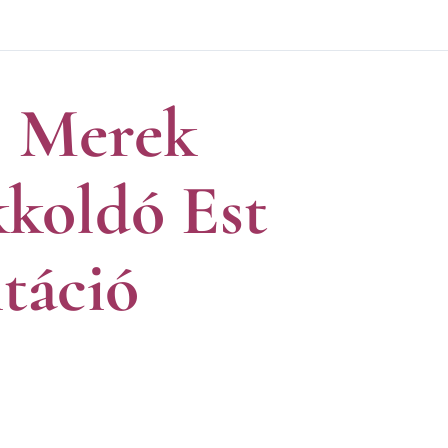
, Merek
koldó Est
táció