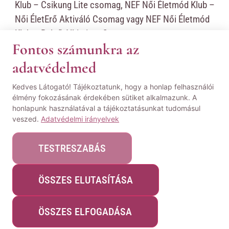
Klub – Csikung Lite csomag, NEF Női Életmód Klub –
Női ÉletErő Aktiváló Csomag vagy NEF Női Életmód
Klub – Belső Alkimista Csomag.
Fontos számunkra az
adatvédelmed
Ahhoz, hogy megtekintsd ezt a
Kedves Látogató! Tájékoztatunk, hogy a honlap felhasználói
tartalmat, szükséges megvásárolnod
élmény fokozásának érdekében sütiket alkalmazunk. A
ezt a terméket:
NEF Női Életmód Klub
honlapunk használatával a tájékoztatásunkat tudomásul
veszed.
Adatvédelmi irányelvek
– Csikung Lite csomag
,
NEF Női
Életmód Klub - Női ÉletErő Aktiváló
TESTRESZABÁS
Csomag
vagy
NEF Női Életmód Klub -
Belső Alkimista Csomag
.
ÖSSZES ELUTASÍTÁSA
ÖSSZES ELFOGADÁSA