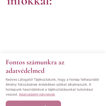
infókkal:
Fontos számunkra az
Ez a tartalom blokkolva van, amíg el nem
adatvédelmed
fogadod a szükséges sütiket.
Kedves Látogató! Tájékoztatunk, hogy a honlap felhasználói
ELFOGADOM ÉS BETÖLTÖM
élmény fokozásának érdekében sütiket alkalmazunk. A
honlapunk használatával a tájékoztatásunkat tudomásul
veszed.
Adatvédelmi irányelvek