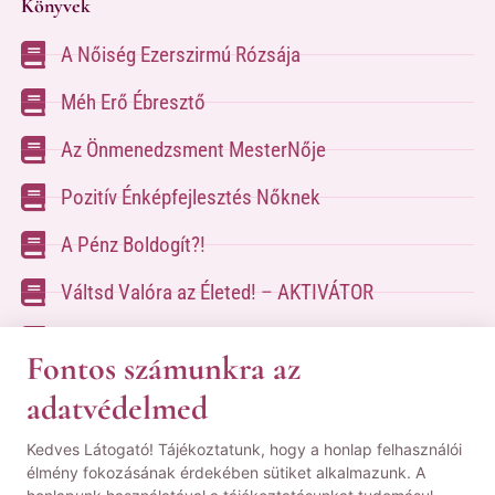
Könyvek
A Nőiség Ezerszirmú Rózsája
Méh Erő Ébresztő
Az Önmenedzsment MesterNője
Pozitív Énképfejlesztés Nőknek
A Pénz Boldogít?!
Váltsd Valóra az Életed! – AKTIVÁTOR
Váltsd Valóra az Életed!
Fontos számunkra az
adatvédelmed
A kapcsolatfelvételhez kérlek tölsd ki az űrlapot
Kedves Látogató! Tájékoztatunk, hogy a honlap felhasználói
a
Kapcsolat oldalon
élmény fokozásának érdekében sütiket alkalmazunk. A