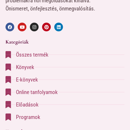
problémákra női megoldásokat kínálva.
Önismeret, önfejlesztés, önmegvalósítás.
Kategóriák
Összes termék
Könyvek
E-könyvek
Online tanfolyamok
Előadások
Programok