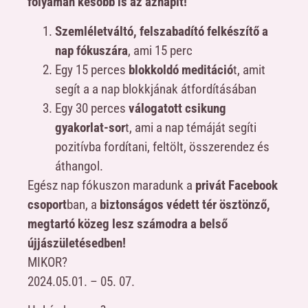
folyamán később is az aznapit!
Szemléletváltó, felszabadító felkészítő a
nap fókuszára
, ami 15 perc
Egy 15 perces
blokkoldó meditáció
t, amit
segít a a nap blokkjának átfordításában
Egy 30 perces
válogatott csikung
gyakorlat-sor
t, ami a nap témáját segíti
pozitívba fordítani, feltölt, összerendez és
áthangol.
Egész nap fókuszon maradunk a
privát Facebook
csoport
ban, a
biztonságos védett tér ösztönző,
megtartó közeg lesz számodra a belső
újjászületésedben!
MIKOR?
2024.05.01. – 05. 07.