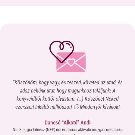
teszed, követed az utad, és
“Nagyon hatékonyak voltak (a fogla
y magunkhoz találjunk! A
csoporttársaimról, mind magamró
astam. (…) Köszönet Neked
elképzelésemet felülmúlóan részle
zor! 🙂 Minden jót kívánok!
dolgokat tudtam meg. Magamat 
megismertem, ami az itteni csopor
lkotó” Andi
mivel velük még gyakorlatilag szin
rőforrás aktiváló mozgás meditáció
nem élt szélsőséges helyzetek alak