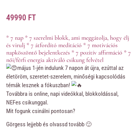
49990
FT
* 7 nap * 7 szerelmi blokk, ami meggátolja, hogy élj
és virulj * 7 átfordító meditáció * 7 motivációs
napköszöntő bejelentkezés * 7 pozitív affirmáció * 7
női/férfi energia aktiváló csikung felvétel
május 1-jén indulunk 7 napon át újra, ezúttal az
életöröm, szeretet-szerelem, minőségi kapcsolódás
témák lesznek a fókuszban!
Továbbra is online, napi videókkal, blokkoldással,
NEFes csikunggal.
Mit fogunk csinálni pontosan?
Görgess lejjebb és olvassd tovább 🙂