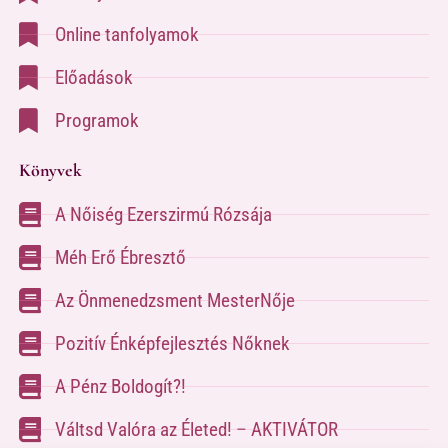
Online tanfolyamok
Előadások
Programok
Könyvek
A Nőiség Ezerszirmú Rózsája
Méh Erő Ébresztő
Az Önmenedzsment MesterNője
Pozitív Énképfejlesztés Nőknek
A Pénz Boldogít?!
Váltsd Valóra az Életed! – AKTIVÁTOR