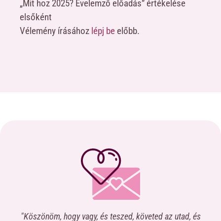
„Mit hoz 2025? Évelemző előadás” értékelése
elsőként
Vélemény írásához
lépj be
előbb.
"Köszönöm, hogy vagy, és teszed, követed az utad, és
“Na