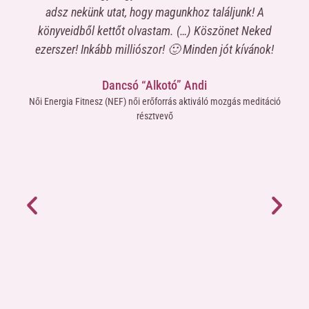
a
adsz nekünk utat, hogy magunkhoz találjunk! A
c
könyveidből kettőt olvastam. (…) Köszönet Neked
elk
,
ezerszer! Inkább milliószor! 🙂 Minden jót kívánok!
nt
me
Dancsó “Alkotó” Andi
ma-
miv
Női Energia Fitnesz (NEF) női erőforrás aktiváló mozgás meditáció
ne
résztvevő
áté
yütt
új 
mömre
h
ami
SzInT