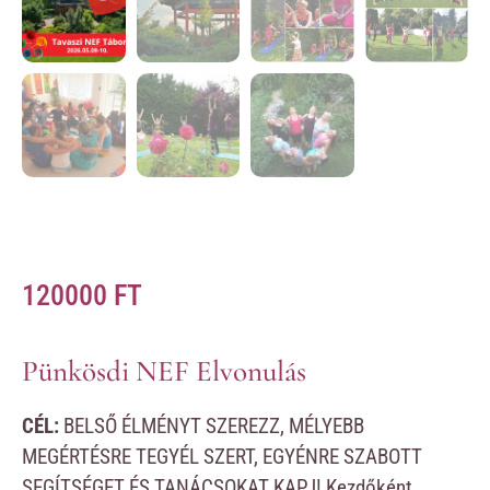
120000
FT
Pünkösdi NEF Elvonulás
CÉL:
BELSŐ ÉLMÉNYT SZEREZZ, MÉLYEBB
MEGÉRTÉSRE TEGYÉL SZERT, EGYÉNRE SZABOTT
SEGÍTSÉGET ÉS TANÁCSOKAT KAPJ! Kezdőként