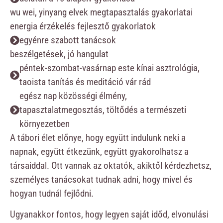
wu wei, yinyang elvek megtapasztalás gyakorlatai
energia érzékelés fejlesztő gyakorlatok
egyénre szabott tanácsok
beszélgetések, jó hangulat
péntek-szombat-vasárnap este kínai asztrológia,
taoista tanítás és meditáció vár rád
egész nap közösségi élmény,
tapasztalatmegosztás, töltődés a természeti
környezetben
A tábori élet előnye, hogy együtt indulunk neki a
napnak, együtt étkezünk, együtt gyakorolhatsz a
társaiddal. Ott vannak az oktatók, akiktől kérdezhetsz,
személyes tanácsokat tudnak adni, hogy mivel és
hogyan tudnál fejlődni.
Ugyanakkor fontos, hogy legyen saját időd, elvonulási