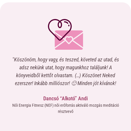
"Köszönöm, hogy vagy, és teszed, követed az utad, és
“Na
a
adsz nekünk utat, hogy magunkhoz találjunk! A
c
könyveidből kettőt olvastam. (…) Köszönet Neked
elk
,
ezerszer! Inkább milliószor! 🙂 Minden jót kívánok!
nt
me
Dancsó “Alkotó” Andi
ma-
miv
Női Energia Fitnesz (NEF) női erőforrás aktiváló mozgás meditáció
ne
résztvevő
áté
yütt
új 
mömre
h