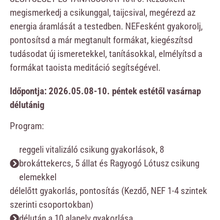
megismerkedj a csikunggal, taijcsival, megérezd az
energia áramlását a testedben. NEFesként gyakorolj,
pontosítsd a már megtanult formákat, kiegészítsd
tudásodat új ismeretekkel, tanításokkal, elmélyítsd a
formákat taoista meditáció segítségével.
Időpontja: 2026.05.08-10. péntek estétől vasárnap
délutánig
Program:
reggeli vitalizáló csikung gyakorlások, 8
brokáttekercs, 5 állat és Ragyogó Lótusz csikung
elemekkel
délelőtt gyakorlás, pontosítás (Kezdő, NEF 1-4 szintek
szerinti csoportokban)
délután a 10 alapelv gyakorlása