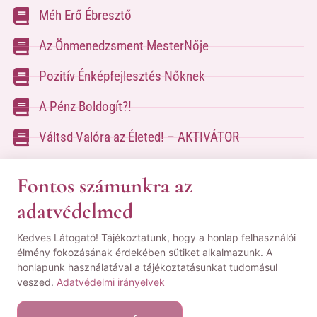
Méh Erő Ébresztő
Az Önmenedzsment MesterNője
Pozitív Énképfejlesztés Nőknek
A Pénz Boldogít?!
Váltsd Valóra az Életed! – AKTIVÁTOR
Váltsd Valóra az Életed!
Fontos számunkra az
adatvédelmed
A kapcsolatfelvételhez kérlek tölsd ki az űrlapot
Kedves Látogató! Tájékoztatunk, hogy a honlap felhasználói
a
Kapcsolat oldalon
élmény fokozásának érdekében sütiket alkalmazunk. A
honlapunk használatával a tájékoztatásunkat tudomásul
© Minden jog fenntartva! | Pozsgai Nikoletta Tudástára.
veszed.
Adatvédelmi irányelvek
|
ÁSZF
|
Adatvédelmi Nyilatkozat
|
Impresszum