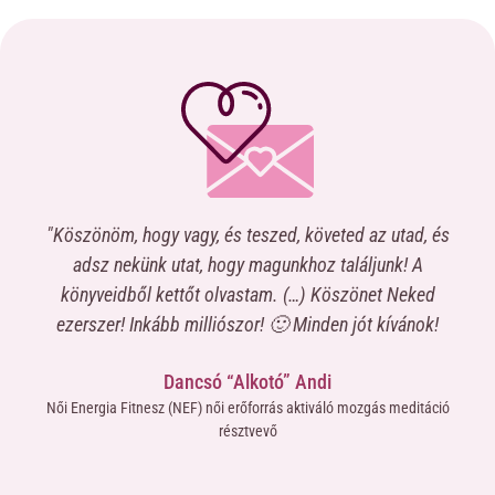
"Köszönöm, hogy vagy, és teszed, követed az utad, és
“Na
a
adsz nekünk utat, hogy magunkhoz találjunk! A
c
könyveidből kettőt olvastam. (…) Köszönet Neked
elk
,
ezerszer! Inkább milliószor! 🙂 Minden jót kívánok!
nt
me
Dancsó “Alkotó” Andi
ma-
miv
Női Energia Fitnesz (NEF) női erőforrás aktiváló mozgás meditáció
ne
résztvevő
áté
yütt
új 