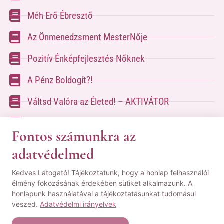
Méh Erő Ébresztő
Az Önmenedzsment MesterNője
Pozitív Énképfejlesztés Nőknek
A Pénz Boldogít?!
Váltsd Valóra az Életed! – AKTIVÁTOR
Váltsd Valóra az Életed!
Fontos számunkra az
adatvédelmed
A kapcsolatfelvételhez kérlek tölsd ki az űrlapot
Kedves Látogató! Tájékoztatunk, hogy a honlap felhasználói
a
Kapcsolat oldalon
élmény fokozásának érdekében sütiket alkalmazunk. A
honlapunk használatával a tájékoztatásunkat tudomásul
© Minden jog fenntartva! | Pozsgai Nikoletta Tudástára.
veszed.
Adatvédelmi irányelvek
|
ÁSZF
|
Adatvédelmi Nyilatkozat
|
Impresszum