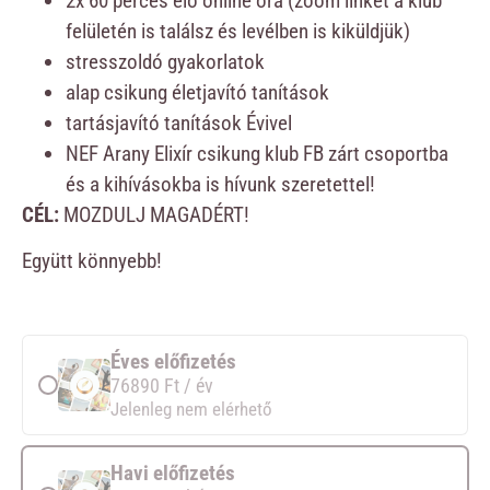
2x 60 perces élő online óra (zoom linket a klub
felületén is találsz és levélben is kiküldjük)
stresszoldó gyakorlatok
alap csikung életjavító tanítások
tartásjavító tanítások Évivel
NEF Arany Elixír csikung klub FB zárt csoportba
és a kihívásokba is hívunk szeretettel!
CÉL:
MOZDULJ MAGADÉRT!
Együtt könnyebb!
Éves előfizetés
76890
Ft
/ év
Jelenleg nem elérhető
Havi előfizetés