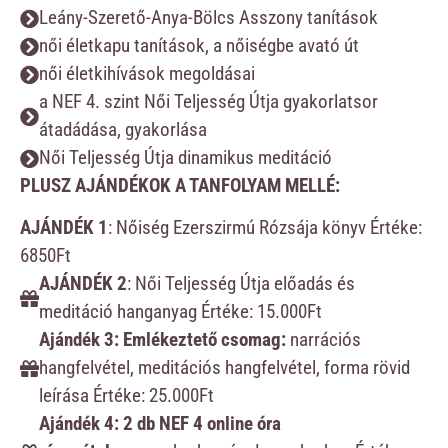
Leány-Szerető-Anya-Bölcs Asszony tanítások
női életkapu tanítások, a nőiségbe avató út
női életkihívások megoldásai
a NEF 4. szint Női Teljesség Útja gyakorlatsor
átadádása, gyakorlása
Női Teljesség Útja dinamikus meditáció
PLUSZ AJÁNDÉKOK A TANFOLYAM MELLÉ:
AJÁNDÉK 1
: Nőiség Ezerszirmú Rózsája könyv Értéke:
6850Ft
AJÁNDÉK 2
: Női Teljesség Útja előadás és
meditáció hanganyag Értéke: 15.000Ft
Ajándék 3: Emlékeztető csomag:
narrációs
hangfelvétel, meditációs hangfelvétel, forma rövid
leírása Értéke: 25.000Ft
Ajándék 4: 2 db NEF 4 online óra