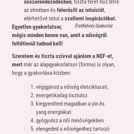
összerendeződésben
, tiszta teret hoz létre
az elmében és
felerősíti az intuíciót
,
elérhetővé teszi a
szellemi inspirációkat.
ÉletKehely Gyakorlat
Egyetlen gyakorlatsor,
mégis minden benne van, amit a nőiségről
feltétlenül tudnod kell!
Szeretem és tiszta szívvel ajánlom a NEF-et,
mert
már az alapgyakorlatsor (forma) is olyan,
hogy a gyakorlása közben:
végigjárod a nőiség életciklusait,
energetikailag tisztulsz
kiegyenlíted magadban a yin és
yang energiákat
gyógyulsz a női minőségekben
elengeded a nőiségedhez tartozó