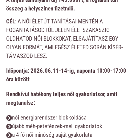
összeg a helyszínen fizetndő.
CÉL
: A NŐI ÉLETÚT TANÍTÁSAI MENTÉN A
FOGANTATÁSODTÓL JELEN ÉLETSZAKASZIG
OLDHATOD NŐI BLOKKOKAT, ELSAJÁTÍTASZ EGY
OLYAN FORMÁT, AMI EGÉSZ ÉLETED SORÁN KÍSÉR-
TÁMASZOD LESZ.
Időpontja: 2026.06.11-14-ig, naponta 10:00-17:00
óra között
Rendkívül hatékony teljes női gyakorlatsor, amit
megtanulsz:
női energiarendszer blokkoldása
újabb méh-petefészek-mell gyakorlatok
a 4 fő női minőség saját gyakorlata