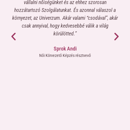
omra
vállalni nőiségünket és az ehhez szorosan
b
tem,
hozzátartozó Szolgálatunkat. És azonnal válaszol a
és
környezet, az Univerzum. Akár valami “csodával”, akár
ek.”
csak annyival, hogy kedvesebbé válik a világ
SzInT
körülötted.”
lítás)
Sprok Andi
Női Körvezető Képzés résztvevő