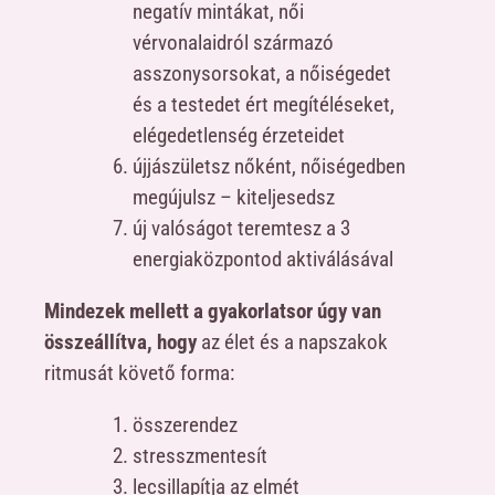
negatív mintákat, női
vérvonalaidról származó
asszonysorsokat, a nőiségedet
és a testedet ért megítéléseket,
elégedetlenség érzeteidet
újjászületsz nőként, nőiségedben
megújulsz – kiteljesedsz
új valóságot teremtesz a 3
energiaközpontod aktiválásával
Mindezek mellett a gyakorlatsor úgy van
összeállítva, hogy
az élet és a napszakok
ritmusát követő forma:
összerendez
stresszmentesít
lecsillapítja az elmét