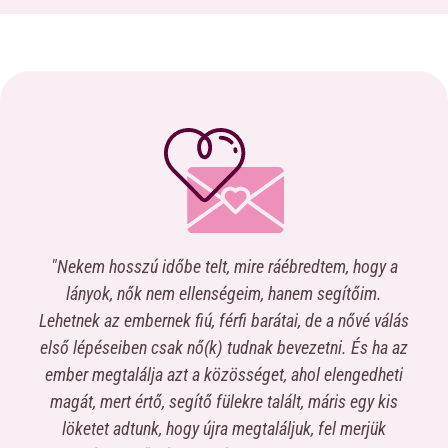
nd a
"Nekem hosszú időbe telt, mire ráébredtem, hogy a
gi
lányok, nők nem ellenségeim, hanem segítőim.
tudá
yebb
Lehetnek az embernek fiú, férfi barátai, de a nővé válás
n
első lépéseiben csak nő(k) tudnak bevezetni. És ha az
c
tő,
ember megtalálja azt a közösséget, ahol elengedheti
fe
 meg
magát, mert értő, segítő fülekre talált, máris egy kis
l
ket
löketet adtunk, hogy újra megtaláljuk, fel merjük