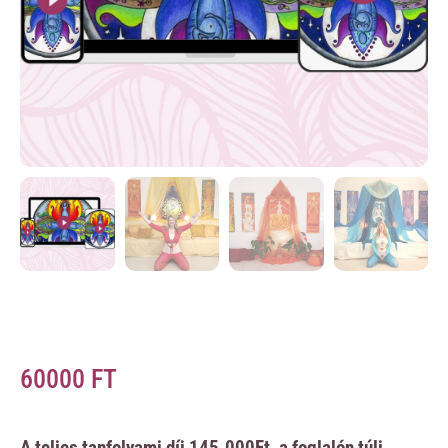
60000
FT
A teljes tanfolyami díj 145.000Ft, a foglalón túli