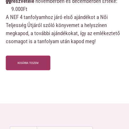
részvétele
novemberben és decemberben Értéke:
9.000Ft
A NEF 4 tanfolyamhoz járó első ajándékot a Női
Teljesség Útjáról szóló könyvemet a helyszínen
megkapod, a további ajándékokat, így az emlékeztető
csomagot is a tanfolyam után kapod meg!
KOSÁRBA TESZEM