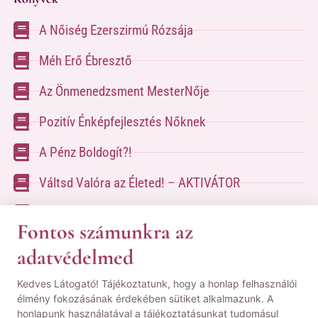
A Nőiség Ezerszirmú Rózsája
Méh Erő Ébresztő
Az Önmenedzsment MesterNője
Pozitív Énképfejlesztés Nőknek
A Pénz Boldogít?!
Váltsd Valóra az Életed! – AKTIVÁTOR
Váltsd Valóra az Életed!
Fontos számunkra az
adatvédelmed
A kapcsolatfelvételhez kérlek tölsd ki az űrlapot
Kedves Látogató! Tájékoztatunk, hogy a honlap felhasználói
a
Kapcsolat oldalon
élmény fokozásának érdekében sütiket alkalmazunk. A
honlapunk használatával a tájékoztatásunkat tudomásul
© Minden jog fenntartva! | Pozsgai Nikoletta Tudástára.