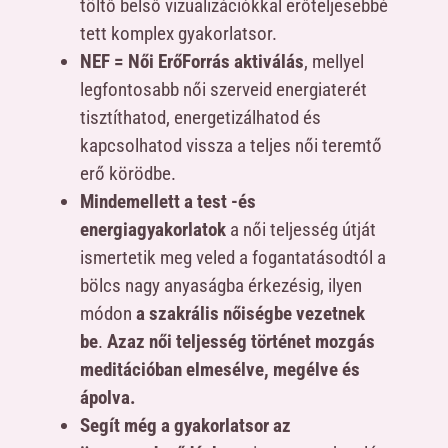
töltő belső vizualizációkkal erőteljesebbé
tett komplex gyakorlatsor.
NEF = Női ErőForrás aktiválás
, mellyel
legfontosabb női szerveid energiaterét
tisztíthatod, energetizálhatod és
kapcsolhatod vissza a teljes női teremtő
erő körödbe.
Mindemellett a test -és
energiagyakorlatok
a női teljesség útját
ismertetik meg veled a fogantatásodtól a
bölcs nagy anyaságba érkezésig, ilyen
módon
a szakrális nőiségbe vezetnek
be
.
Azaz női teljesség történet mozgás
meditációban elmesélve, megélve és
ápolva.
Segít még a gyakorlatsor az