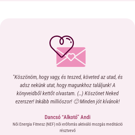
"Köszönöm, hogy vagy, és teszed, követed az utad, és
“Na
a
adsz nekünk utat, hogy magunkhoz találjunk! A
c
könyveidből kettőt olvastam. (…) Köszönet Neked
elk
,
ezerszer! Inkább milliószor! 🙂 Minden jót kívánok!
nt
me
Dancsó “Alkotó” Andi
ma-
miv
Női Energia Fitnesz (NEF) női erőforrás aktiváló mozgás meditáció
ne
résztvevő
áté