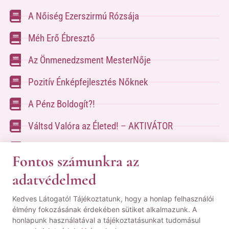
A Nőiség Ezerszirmú Rózsája
Méh Erő Ébresztő
Az Önmenedzsment MesterNője
Pozitív Énképfejlesztés Nőknek
A Pénz Boldogít?!
Váltsd Valóra az Életed! – AKTIVÁTOR
Váltsd Valóra az Életed!
Fontos számunkra az
adatvédelmed
A kapcsolatfelvételhez kérlek tölsd ki az űrlapot
Kedves Látogató! Tájékoztatunk, hogy a honlap felhasználói
a
Kapcsolat oldalon
élmény fokozásának érdekében sütiket alkalmazunk. A
honlapunk használatával a tájékoztatásunkat tudomásul
© Minden jog fenntartva! | Pozsgai Nikoletta Tudástára.