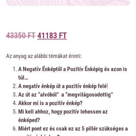
43350
FT
41183
FT
Az anyag az alábbi témákat érinti:
A Negatív Énképtől a Pozitív Énképig és azon is
túl…
A negatív énkép út a pozitív énkép felé
!
Az út az “alvóból” a “megvilágosodottig”
Akkor mi is a pozitív énkép?
Mi kell
ahhoz, hogy pozitív lehessen az
énképed?
Miért pont ez és csak ez az 5 pillér szükséges a