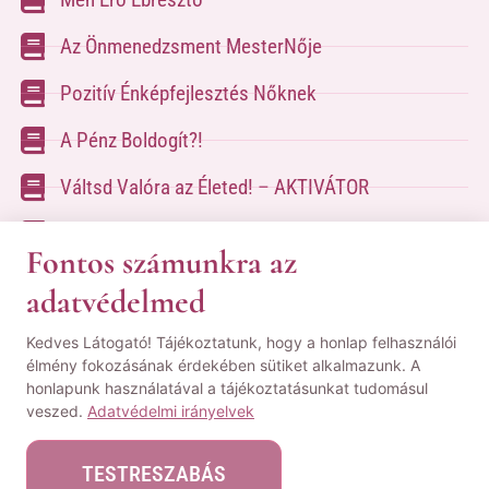
Az Önmenedzsment MesterNője
Pozitív Énképfejlesztés Nőknek
A Pénz Boldogít?!
Váltsd Valóra az Életed! – AKTIVÁTOR
Váltsd Valóra az Életed!
Fontos számunkra az
adatvédelmed
A kapcsolatfelvételhez kérlek tölsd ki az űrlapot
Kedves Látogató! Tájékoztatunk, hogy a honlap felhasználói
a
Kapcsolat oldalon
élmény fokozásának érdekében sütiket alkalmazunk. A
honlapunk használatával a tájékoztatásunkat tudomásul
© Minden jog fenntartva! | Pozsgai Nikoletta Tudástára.
veszed.
Adatvédelmi irányelvek
|
ÁSZF
|
Adatvédelmi Nyilatkozat
|
Impresszum
TESTRESZABÁS