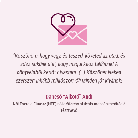
"Köszönöm, hogy vagy, és teszed, követed az utad, és
“Na
a
adsz nekünk utat, hogy magunkhoz találjunk! A
c
könyveidből kettőt olvastam. (…) Köszönet Neked
elk
,
ezerszer! Inkább milliószor! 🙂 Minden jót kívánok!
nt
me
Dancsó “Alkotó” Andi
ma-
miv
Női Energia Fitnesz (NEF) női erőforrás aktiváló mozgás meditáció
ne
résztvevő
áté
yütt
új 
mömre
h