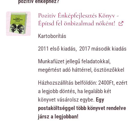
pozitív énképhez?
Pozitív Énképfejlesztés Könyv -
Építsd fel önbizalmad nőként!
Kartoborítás
2011 első kiadás, 2017 második kiadás
Munkafüzet jellegű feladatokkal,
megértést adó háttérrel, ösztönzőkkel
Házhozszállítás belföldön: 2400Ft, ezért
a legjobb döntés, ha legalább két
könyvet vásárolsz egybe.
Egy
postaköltséggel több könyvet rendelve
jársz a legjobban!