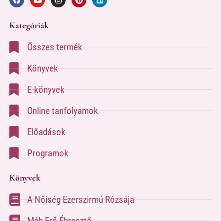
Kategóriák
Összes termék
Könyvek
E-könyvek
Online tanfolyamok
Előadások
Programok
Könyvek
A Nőiség Ezerszirmú Rózsája
Méh Erő Ébresztő