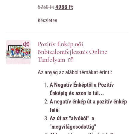
5250
Ft
4988
Ft
Készleten
Pozitív Énkép női
önbizalomfejlesztés Online
Tanfolyam
Az anyag az alábbi témákat érinti:
A Negatív Énképtől a Pozitív
Énképig és azon is túl...
A negatív énkép út a pozitív énkép
felé
!
Az út az "alvóból" a
"megvilágosodottig"