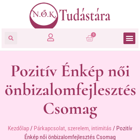
0
Pozitív Énkép női
önbizalomfejlesztés
Csomag
Kezdőlap
/
Párkapcsolat, szerelem, intimitás
/ Pozitív
Énkép női önbizalomfejlesztés Csomag