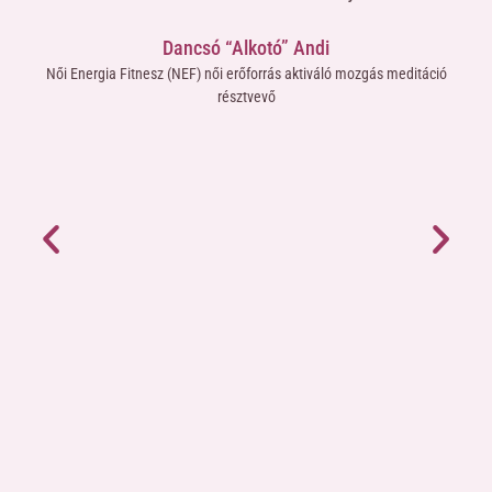
nt
me
Dancsó “Alkotó” Andi
ma-
miv
Női Energia Fitnesz (NEF) női erőforrás aktiváló mozgás meditáció
ne
résztvevő
áté
yütt
új 
mömre
h
ami
SzInT