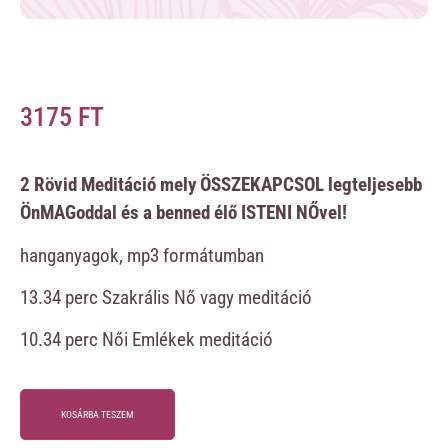
3175
FT
2 Rövid Meditáció mely ÖSSZEKAPCSOL legteljesebb
ÖnMAGoddal és a benned élő ISTENI NŐvel!
hanganyagok, mp3 formátumban
13.34 perc Szakrális Nő vagy meditáció
10.34 perc Női Emlékek meditáció
KOSÁRBA TESZEM