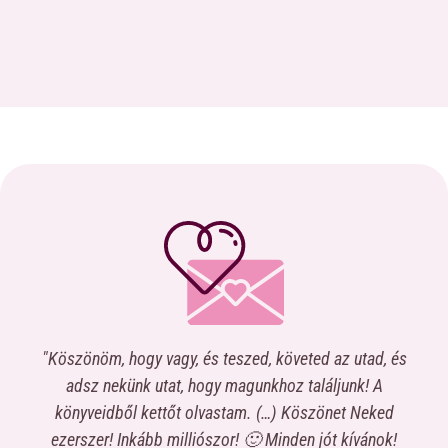
"Köszönöm, hogy vagy, és teszed, követed az utad, és
“Na
a
adsz nekünk utat, hogy magunkhoz találjunk! A
c
könyveidből kettőt olvastam. (…) Köszönet Neked
elk
,
ezerszer! Inkább milliószor! 🙂 Minden jót kívánok!