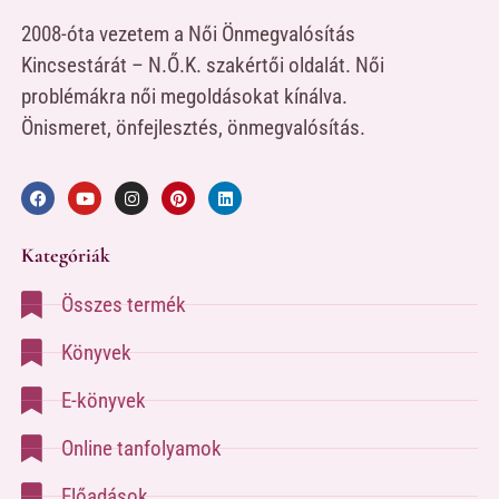
2008-óta vezetem a Női Önmegvalósítás
Kincsestárát – N.Ő.K. szakértői oldalát. Női
problémákra női megoldásokat kínálva.
Önismeret, önfejlesztés, önmegvalósítás.
Kategóriák
Összes termék
Könyvek
E-könyvek
Online tanfolyamok
Előadások