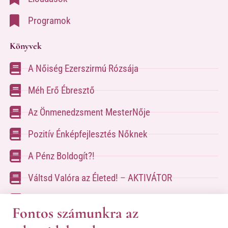
Programok
Könyvek
A Nőiség Ezerszirmú Rózsája
Méh Erő Ébresztő
Az Önmenedzsment MesterNője
Pozitív Énképfejlesztés Nőknek
A Pénz Boldogít?!
Váltsd Valóra az Életed! – AKTIVÁTOR
Váltsd Valóra az Életed!
Fontos számunkra az