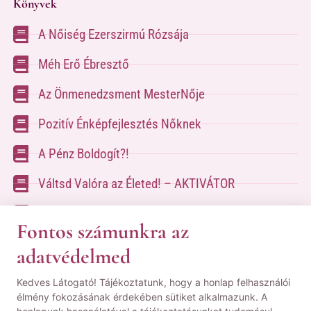
Könyvek
A Nőiség Ezerszirmú Rózsája
Méh Erő Ébresztő
Az Önmenedzsment MesterNője
Pozitív Énképfejlesztés Nőknek
A Pénz Boldogít?!
Váltsd Valóra az Életed! – AKTIVÁTOR
Váltsd Valóra az Életed!
Fontos számunkra az
adatvédelmed
A kapcsolatfelvételhez kérlek tölsd ki az űrlapot
Kedves Látogató! Tájékoztatunk, hogy a honlap felhasználói
a
Kapcsolat oldalon
élmény fokozásának érdekében sütiket alkalmazunk. A