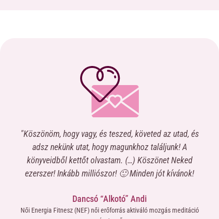
"Köszönöm, hogy vagy, és teszed, követed az utad, és
“Na
a
adsz nekünk utat, hogy magunkhoz találjunk! A
c
könyveidből kettőt olvastam. (…) Köszönet Neked
elk
,
ezerszer! Inkább milliószor! 🙂 Minden jót kívánok!
nt
me
Dancsó “Alkotó” Andi
ma-
miv
Női Energia Fitnesz (NEF) női erőforrás aktiváló mozgás meditáció
ne