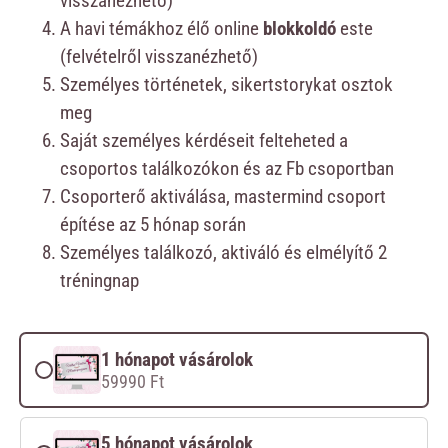
visszanézhető)
A havi témákhoz élő online
blokkoldó
este
(felvételről visszanézhető)
Személyes történetek, sikertstorykat osztok
meg
Saját személyes kérdéseit felteheted a
csoportos találkozókon és az Fb csoportban
Csoporterő aktiválása, mastermind csoport
építése az 5 hónap során
Személyes találkozó, aktiváló és elmélyítő 2
tréningnap
1 hónapot vásárolok
59990
Ft
5 hónapot vásárolok