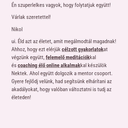
Én szuperlelkes vagyok, hogy folytatjuk együtt!
Várlak szeretettel!
Nikol
ui. Éld azt az életet, amit megálmodtál magadnak!
Ahhoz, hogy ezt elérjük
célzott gyakorlatok
at
végzünk együtt,
felemelő meditációk
kal
és
coaching élő online alkalmak
kal készülök
Nektek. Ahol együtt dolgozik a mentor csoport.
Gyere fejlődj velünk, had segítsünk elhárítani az
akadályokat, hogy valóban változtatni is tudj az
életeden!