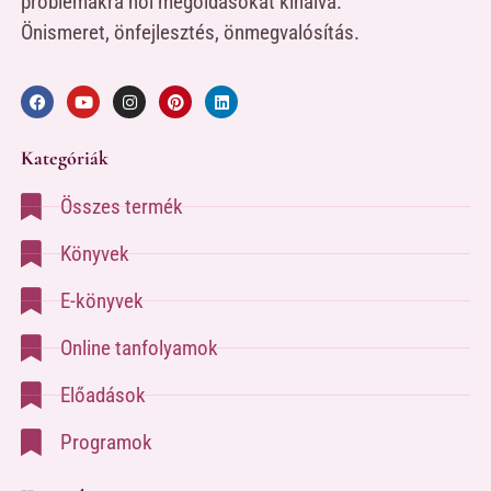
problémákra női megoldásokat kínálva.
Önismeret, önfejlesztés, önmegvalósítás.
Kategóriák
Összes termék
Könyvek
E-könyvek
Online tanfolyamok
Előadások
Programok