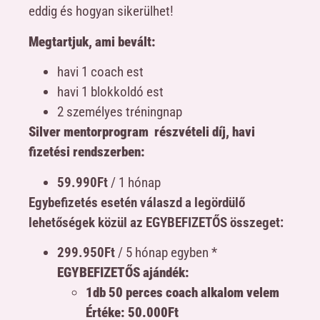
eddig és hogyan sikerülhet!
Megtartjuk, ami bevált:
havi 1 coach est
havi 1 blokkoldó est
2 személyes tréningnap
Silver mentorprogram részvételi díj, havi
fizetési rendszerben:
59.990Ft
/ 1 hónap
Egybefizetés esetén válaszd a legördülő
lehetőségek közül az EGYBEFIZETŐS összeget:
299.950Ft
/ 5 hónap egyben *
EGYBEFIZETŐS ajándék:
1db 50 perces coach alkalom velem
Értéke: 50.000Ft